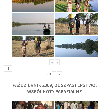
«
‹
z
3
›
»
PAŹDZIERNIK 2009, DUSZPASTERSTWO,
WSPÓLNOTY PARAFIALNE