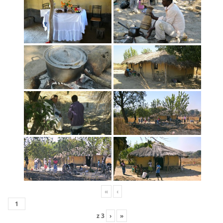
«
‹
z
3
›
»