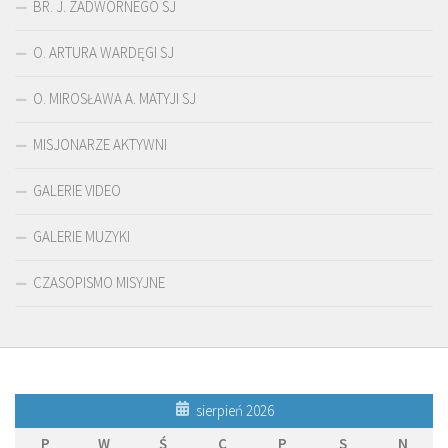
BR. J. ZADWÓRNEGO SJ
O. ARTURA WARDĘGI SJ
O. MIROSŁAWA A. MATYJI SJ
MISJONARZE AKTYWNI
GALERIE VIDEO
GALERIE MUZYKI
CZASOPISMO MISYJNE
sierpień 2026
P
W
Ś
C
P
S
N