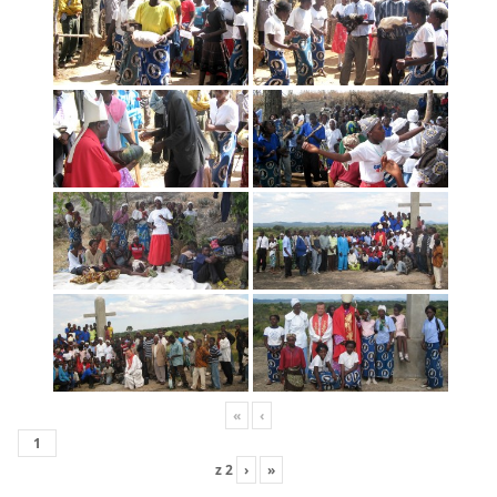
«
‹
z
2
›
»