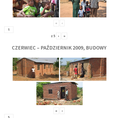
«
‹
z
5
›
»
CZERWIEC – PAŹDZIERNIK 2009, BUDOWY
«
‹