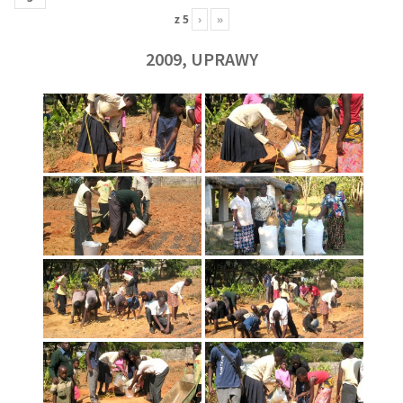
z
5
›
»
2009, UPRAWY