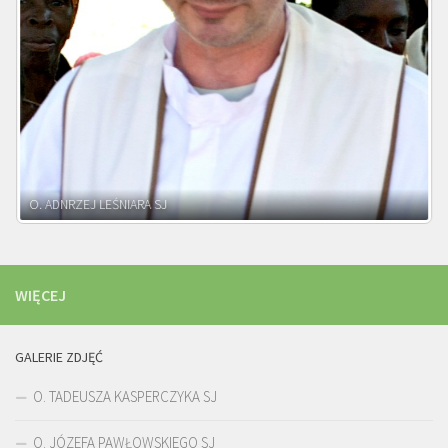
WIĘCEJ
GALERIE ZDJĘĆ
O. TADEUSZA KASPERCZYKA SJ
O. JÓZEFA PAWŁOWSKIEGO SJ