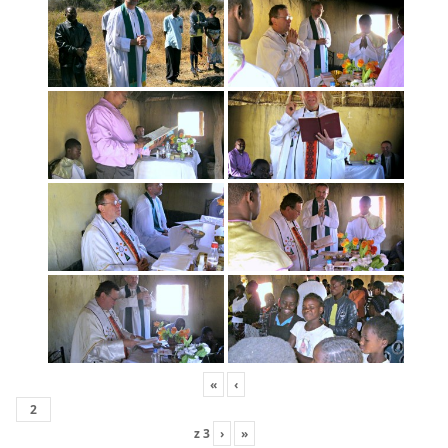
«
‹
z
3
›
»