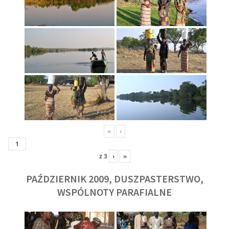
«
‹
z
3
›
»
PAŹDZIERNIK 2009, DUSZPASTERSTWO,
WSPÓLNOTY PARAFIALNE