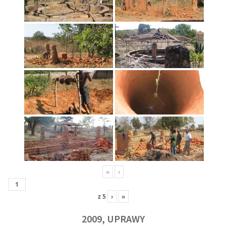
«
‹
z
5
›
»
2009, UPRAWY