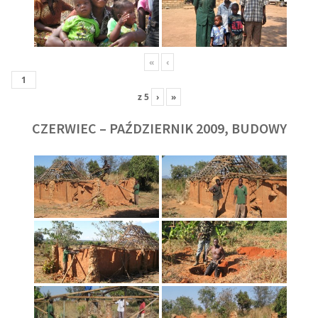
«
‹
z
5
›
»
CZERWIEC – PAŹDZIERNIK 2009, BUDOWY