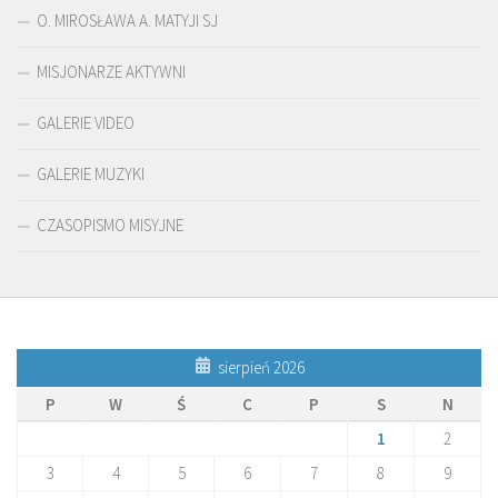
O. MIROSŁAWA A. MATYJI SJ
MISJONARZE AKTYWNI
GALERIE VIDEO
GALERIE MUZYKI
CZASOPISMO MISYJNE
sierpień 2026
P
W
Ś
C
P
S
N
1
2
3
4
5
6
7
8
9