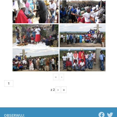
«
‹
z
2
›
»
OBSERWUJ: