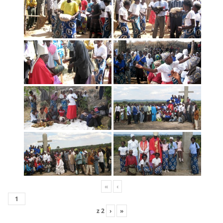
«
‹
z
2
›
»