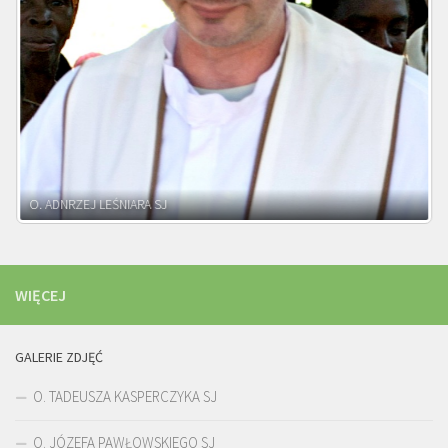
WIĘCEJ
GALERIE ZDJĘĆ
O. TADEUSZA KASPERCZYKA SJ
O. JÓZEFA PAWŁOWSKIEGO SJ