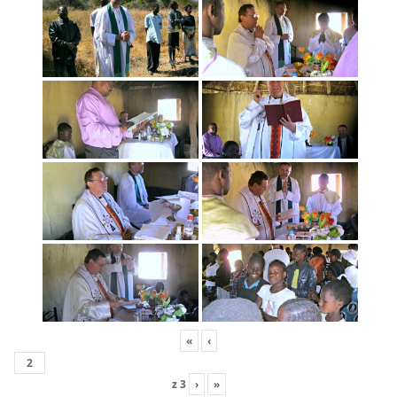
«
‹
z
3
›
»