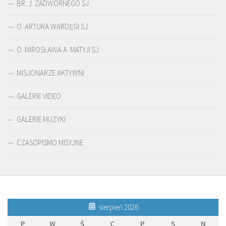
BR. J. ZADWÓRNEGO SJ
O. ARTURA WARDĘGI SJ
O. MIROSŁAWA A. MATYJI SJ
MISJONARZE AKTYWNI
GALERIE VIDEO
GALERIE MUZYKI
CZASOPISMO MISYJNE
sierpień 2026
P
W
Ś
C
P
S
N