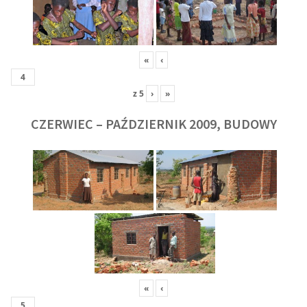
«
‹
z
5
›
»
CZERWIEC – PAŹDZIERNIK 2009, BUDOWY
«
‹