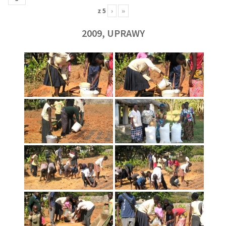
z
5
›
»
2009, UPRAWY