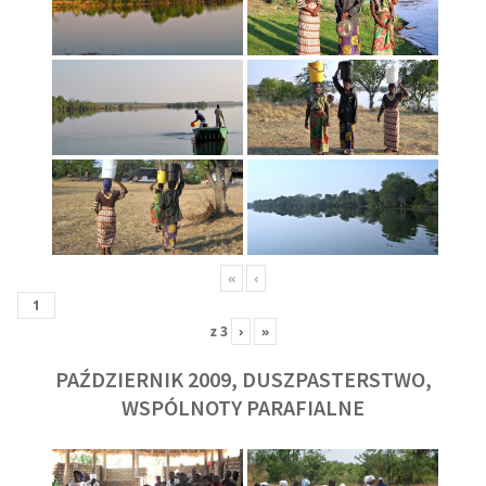
«
‹
z
3
›
»
PAŹDZIERNIK 2009, DUSZPASTERSTWO,
WSPÓLNOTY PARAFIALNE