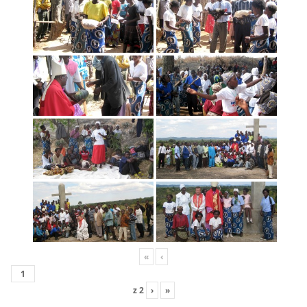
«
‹
z
2
›
»