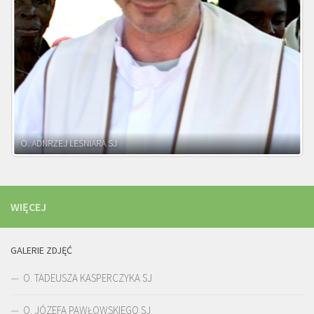
O. ADNRZEJ LEŚNIARA SJ
WIĘCEJ
GALERIE ZDJĘĆ
O. TADEUSZA KASPERCZYKA SJ
O. JÓZEFA PAWŁOWSKIEGO SJ