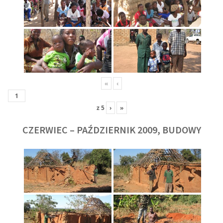
«
‹
z
5
›
»
CZERWIEC – PAŹDZIERNIK 2009, BUDOWY