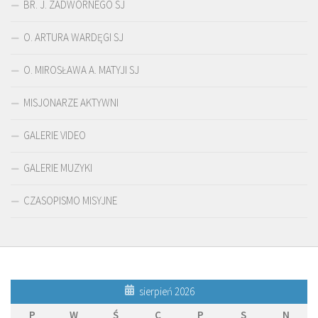
BR. J. ZADWÓRNEGO SJ
O. ARTURA WARDĘGI SJ
O. MIROSŁAWA A. MATYJI SJ
MISJONARZE AKTYWNI
GALERIE VIDEO
GALERIE MUZYKI
CZASOPISMO MISYJNE
sierpień 2026
P
W
Ś
C
P
S
N