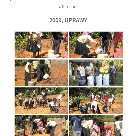
z
5
›
»
2009, UPRAWY