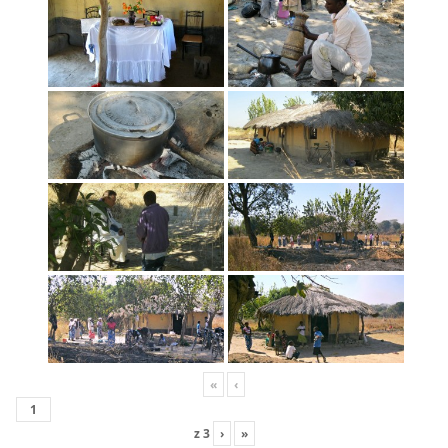
«
‹
z
3
›
»