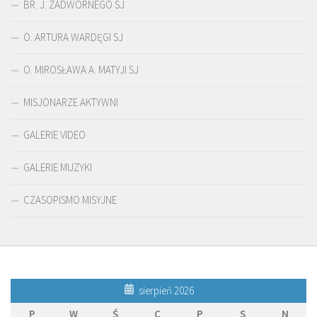
BR. J. ZADWÓRNEGO SJ
O. ARTURA WARDĘGI SJ
O. MIROSŁAWA A. MATYJI SJ
MISJONARZE AKTYWNI
GALERIE VIDEO
GALERIE MUZYKI
CZASOPISMO MISYJNE
sierpień 2026
P
W
Ś
C
P
S
N