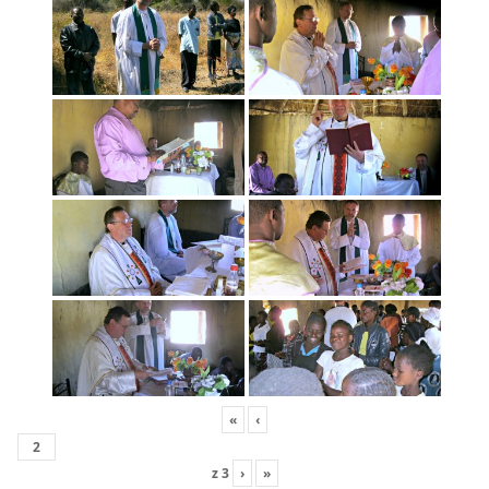
«
‹
z
3
›
»