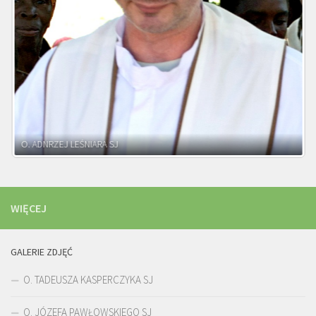
WIĘCEJ
GALERIE ZDJĘĆ
O. TADEUSZA KASPERCZYKA SJ
O. JÓZEFA PAWŁOWSKIEGO SJ