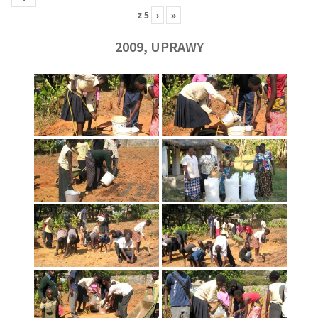
z
5
›
»
2009, UPRAWY