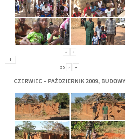
«
‹
z
5
›
»
CZERWIEC – PAŹDZIERNIK 2009, BUDOWY