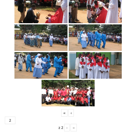
«
‹
z
2
›
»