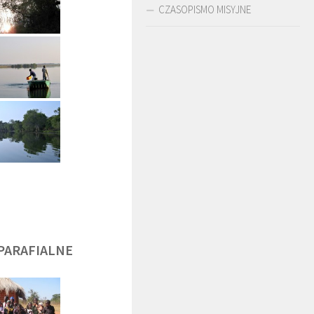
CZASOPISMO MISYJNE
DĘGA
BR. JERZY
O. LUDWIK ZAPAŁA
ZADWÓRNY SJ
SJ
PARAFIALNE