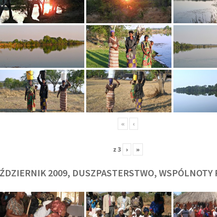
O. TADEUSZ SAROTA
O. ARTUR WAR
J
SJ
SJ
«
‹
z
3
›
»
ŹDZIERNIK 2009, DUSZPASTERSTWO, WSPÓLNOTY 