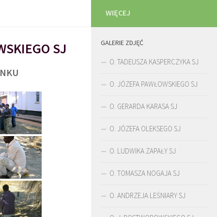
WIĘCEJ
GALERIE ZDJĘĆ
WSKIEGO SJ
O. TADEUSZA KASPERCZYKA SJ
UNKU
O. JÓZEFA PAWŁOWSKIEGO SJ
O. GERARDA KARASA SJ
O. JÓZEFA OLEKSEGO SJ
O. LUDWIKA ZAPAŁY SJ
O. TOMASZA NOGAJA SJ
O. ANDRZEJA LEŚNIARY SJ