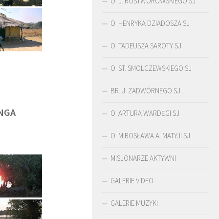
O. J. ROSTWOROWSKIEGO SJ
O. HENRYKA DZIADOSZA SJ
O. TADEUSZA SAROTY SJ
O. ST. SMOLCZEWSKIEGO SJ
BR. J. ZADWÓRNEGO SJ
NGA
O. ARTURA WARDĘGI SJ
O. MIROSŁAWA A. MATYJI SJ
MISJONARZE AKTYWNI
ŚLADAMI BEYZYMA
DUCHOWOŚĆ
GALERIE VIDEO
GALERIE MUZYKI