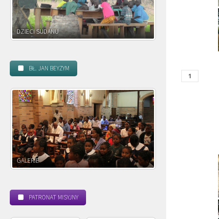
DZIECI ZAMBII
BŁ. JAN BEYZYM
POWOŁANIE MISYJNE
BEATYFIKACJA
PATRONAT MISYJNY