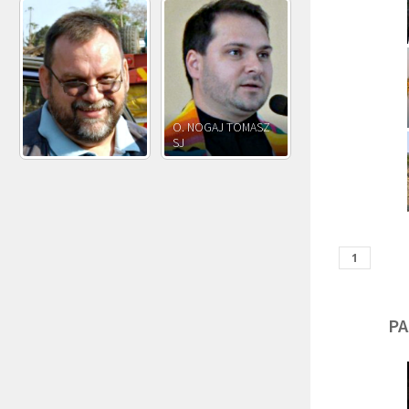
O. JÓZEF
O. JAKUB M.
O. JÓZEF OLEKSY SJ
PAWŁOWSKI SJ
ROSTWOROWSKI S
PA