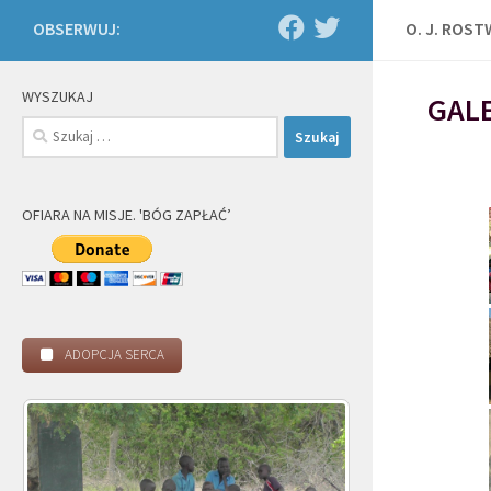
OBSERWUJ:
O. J. ROS
WYSZUKAJ
GALE
Szukaj:
OFIARA NA MISJE. 'BÓG ZAPŁAĆ’
ADOPCJA SERCA