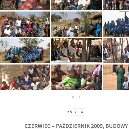
«
‹
z
5
›
»
CZERWIEC – PAŹDZIERNIK 2009, BUDOWY