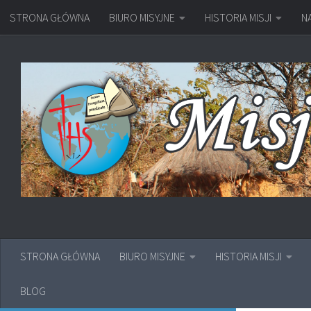
STRONA GŁÓWNA
BIURO MISYJNE
HISTORIA MISJI
N
Przejdź do treści
STRONA GŁÓWNA
BIURO MISYJNE
HISTORIA MISJI
BLOG