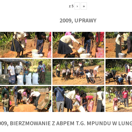
z
5
›
»
2009, UPRAWY
009, BIERZMOWANIE Z ABPEM T.G. MPUNDU W LU