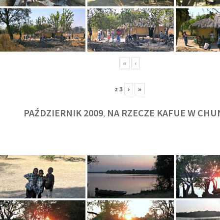
«
‹
z
3
›
»
PAŹDZIERNIK 2009
NA RZECZE KAFUE W CHU
,
KULT