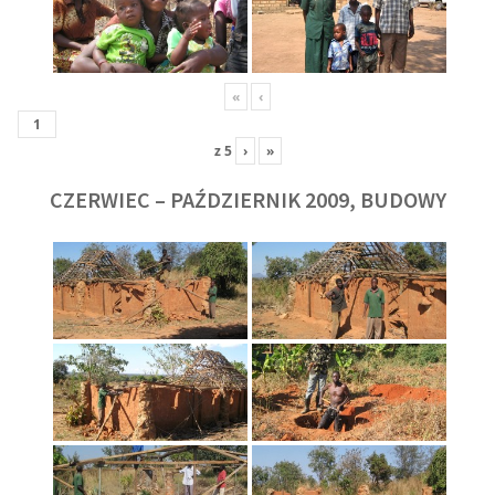
«
‹
z
5
›
»
CZERWIEC – PAŹDZIERNIK 2009, BUDOWY