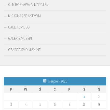
O. MIROSŁAWA A. MATYJI SJ
MISJONARZE AKTYWNI
GALERIE VIDEO
GALERIE MUZYKI
CZASOPISMO MISYJNE
sierpień 2026
P
W
Ś
C
P
S
N
1
2
3
4
5
6
7
8
9