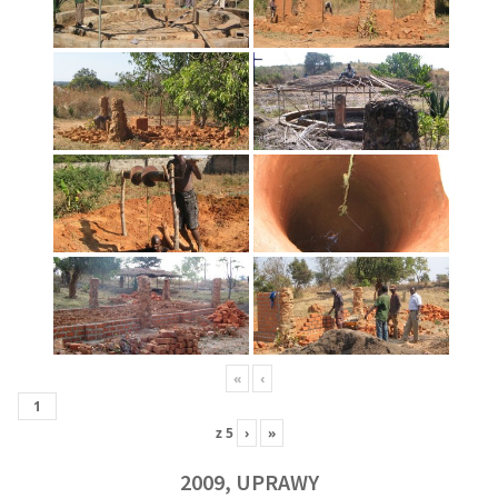
«
‹
z
5
›
»
2009, UPRAWY