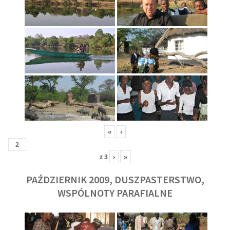
«
‹
z
3
›
»
PAŹDZIERNIK 2009, DUSZPASTERSTWO,
WSPÓLNOTY PARAFIALNE