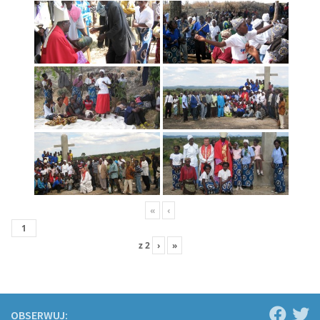
«
‹
z
2
›
»
OBSERWUJ: