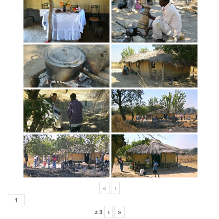
«
‹
z
3
›
»