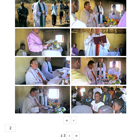
«
‹
z
3
›
»