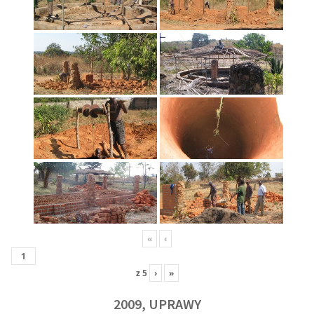
«
‹
z
5
›
»
2009, UPRAWY