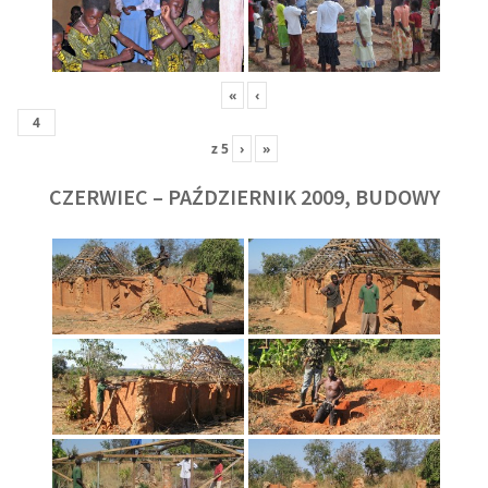
«
‹
z
5
›
»
CZERWIEC – PAŹDZIERNIK 2009, BUDOWY