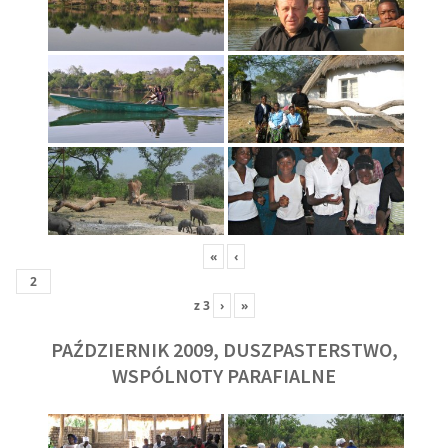
«
‹
z
3
›
»
PAŹDZIERNIK 2009, DUSZPASTERSTWO,
WSPÓLNOTY PARAFIALNE