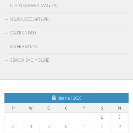
O. MIROSŁAWA A. MATYJI SJ
MISJONARZE AKTYWNI
GALERIE VIDEO
GALERIE MUZYKI
CZASOPISMO MISYJNE
sierpień 2026
P
W
Ś
C
P
S
N
1
2
3
4
5
6
7
8
9