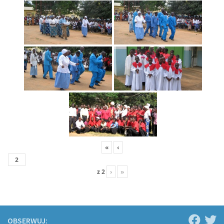
«
‹
z
2
›
»
OBSERWUJ: