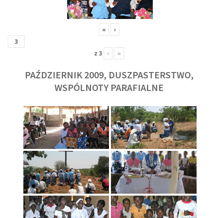
«
‹
z
3
›
»
PAŹDZIERNIK 2009, DUSZPASTERSTWO,
WSPÓLNOTY PARAFIALNE