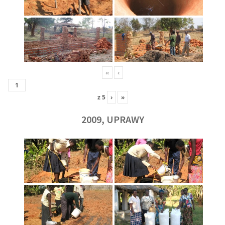
«
‹
z
5
›
»
2009, UPRAWY