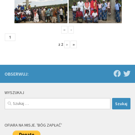
«
‹
z
2
›
»
OBSERWUJ:
WYSZUKAJ
Szukaj:
OFIARA NA MISJE. 'BÓG ZAPŁAĆ’