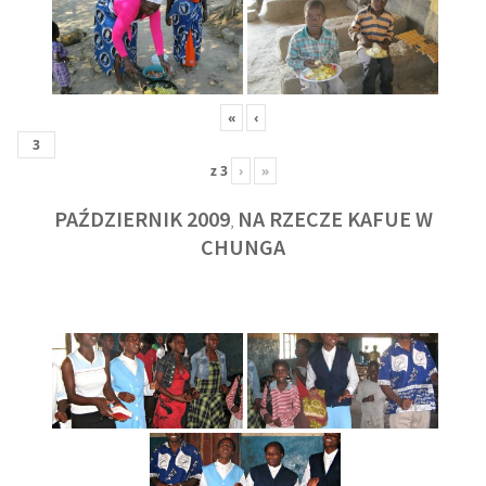
«
‹
z
3
›
»
PAŹDZIERNIK 2009
NA RZECZE KAFUE W
,
CHUNGA