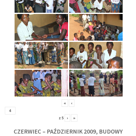
«
‹
z
5
›
»
CZERWIEC – PAŹDZIERNIK 2009, BUDOWY