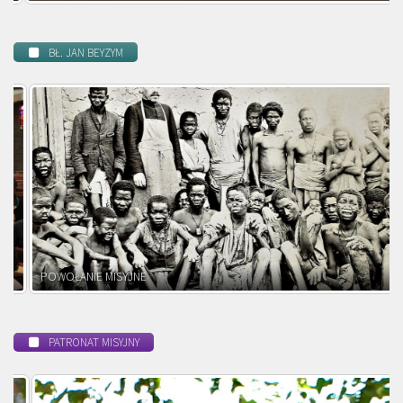
BŁ. JAN BEYZYM
POWOŁANIE MISYJNE
PATRONAT MISYJNY