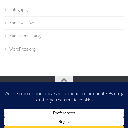
Zaloguj się
Kanał wpisów
Kanał komentarzy
WordPress.org
Oparte na
- Zaprojektowany z
Motyw Hueman