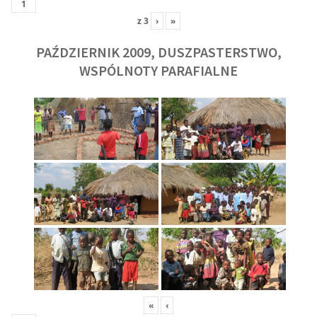
z
3
›
»
PAŹDZIERNIK 2009, DUSZPASTERSTWO,
WSPÓLNOTY PARAFIALNE
«
‹