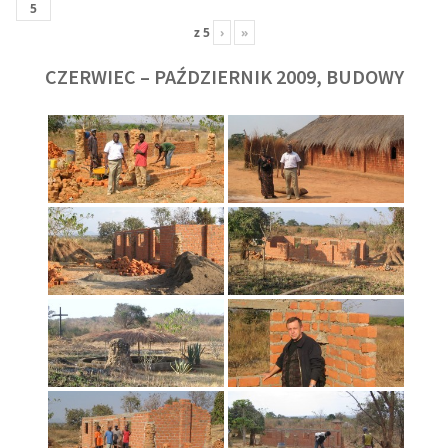
z
5
›
»
CZERWIEC – PAŹDZIERNIK 2009, BUDOWY