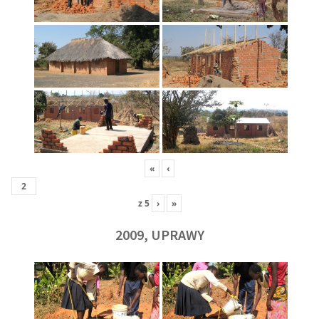
«
‹
z
5
›
»
2009, UPRAWY