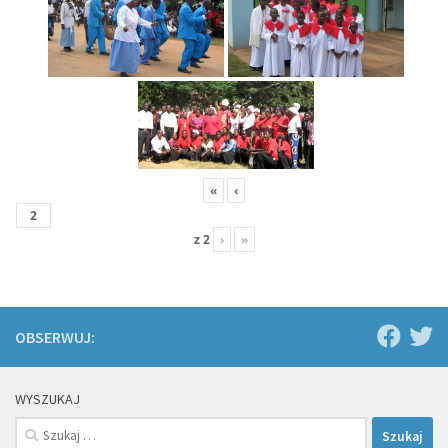
«
‹
z
2
›
»
OBSERWUJ:
WYSZUKAJ
Szukaj: