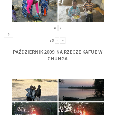
«
‹
z
3
›
»
PAŹDZIERNIK 2009
NA RZECZE KAFUE W
,
CHUNGA