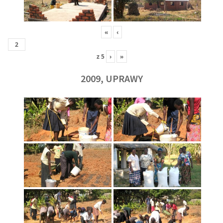
«
‹
z
5
›
»
2009, UPRAWY