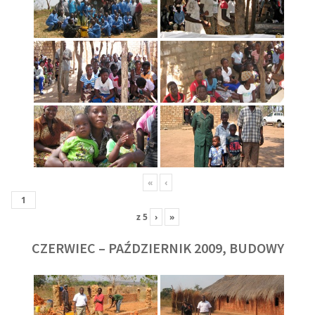
«
‹
z
5
›
»
CZERWIEC – PAŹDZIERNIK 2009, BUDOWY