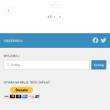
«
‹
z
2
›
»
OBSERWUJ:
WYSZUKAJ
Szukaj:
OFIARA NA MISJE. 'BÓG ZAPŁAĆ’