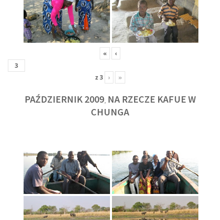
«
‹
z
3
›
»
PAŹDZIERNIK 2009
NA RZECZE KAFUE W
,
CHUNGA