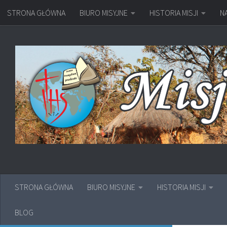
STRONA GŁÓWNA
BIURO MISYJNE
HISTORIA MISJI
N
Przejdź do treści
STRONA GŁÓWNA
BIURO MISYJNE
HISTORIA MISJI
BLOG