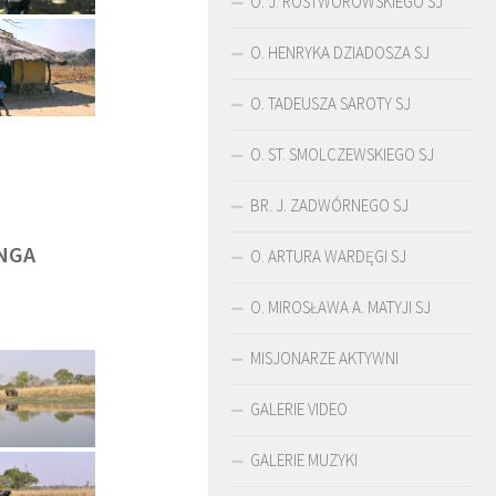
O. J. ROSTWOROWSKIEGO SJ
O. HENRYKA DZIADOSZA SJ
O. TADEUSZA SAROTY SJ
O. ST. SMOLCZEWSKIEGO SJ
BR. J. ZADWÓRNEGO SJ
NGA
O. ARTURA WARDĘGI SJ
O. MIROSŁAWA A. MATYJI SJ
MISJONARZE AKTYWNI
ŚLADAMI BEYZYMA
DUCHOWOŚĆ
GALERIE VIDEO
GALERIE MUZYKI