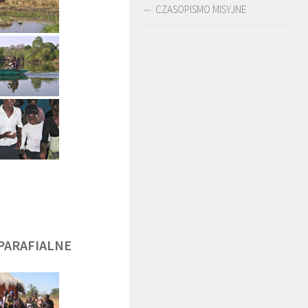
CZASOPISMO MISYJNE
DĘGA
BR. JERZY
O. LUDWIK ZAPAŁA
ZADWÓRNY SJ
SJ
PARAFIALNE