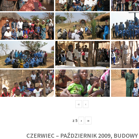
«
‹
z
5
›
»
CZERWIEC – PAŹDZIERNIK 2009, BUDOWY