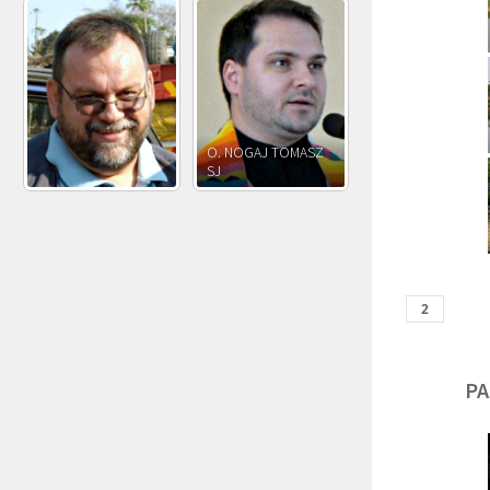
O. JÓZEF
O. JAKUB M.
O. JÓZEF OLEKSY SJ
PAWŁOWSKI SJ
ROSTWOROWSKI S
PA