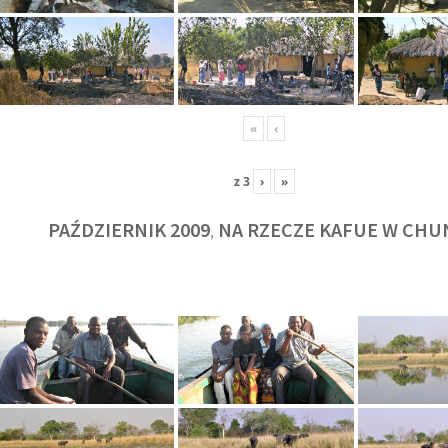
«
‹
z
3
›
»
PAŹDZIERNIK 2009
NA RZECZE KAFUE W CHU
,
KULT