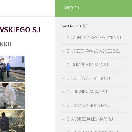
WIĘCEJ
GALERIE ZDJĘĆ
WSKIEGO SJ
O. TADEUSZA KASPERCZYKA SJ
UNKU
O. JÓZEFA PAWŁOWSKIEGO SJ
O. GERARDA KARASA SJ
O. JÓZEFA OLEKSEGO SJ
O. LUDWIKA ZAPAŁY SJ
O. TOMASZA NOGAJA SJ
O. ANDRZEJA LEŚNIARY SJ