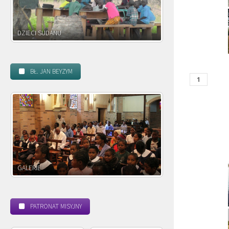
DZIECI ZAMBII
BŁ. JAN BEYZYM
POWOŁANIE MISYJNE
BEATYFIKACJA
PATRONAT MISYJNY