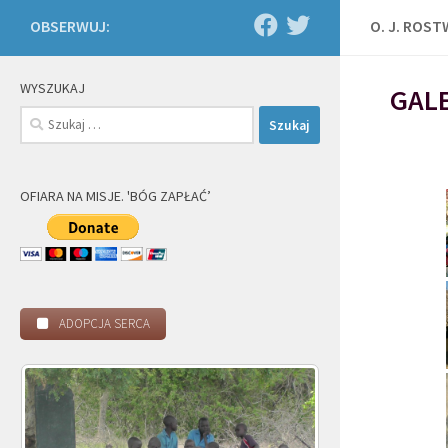
OBSERWUJ:
O. J. ROS
WYSZUKAJ
GALE
Szukaj:
OFIARA NA MISJE. 'BÓG ZAPŁAĆ’
ADOPCJA SERCA