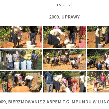
z
5
›
»
2009, UPRAWY
009, BIERZMOWANIE Z ABPEM T.G. MPUNDU W LU