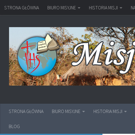
STRONA GŁÓWNA
BIURO MISYJNE
HISTORIA MISJI
N
Przejdź do treści
STRONA GŁÓWNA
BIURO MISYJNE
HISTORIA MISJI
BLOG