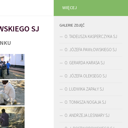
WIĘCEJ
GALERIE ZDJĘĆ
WSKIEGO SJ
O. TADEUSZA KASPERCZYKA SJ
UNKU
O. JÓZEFA PAWŁOWSKIEGO SJ
O. GERARDA KARASA SJ
O. JÓZEFA OLEKSEGO SJ
O. LUDWIKA ZAPAŁY SJ
O. TOMASZA NOGAJA SJ
O. ANDRZEJA LEŚNIARY SJ