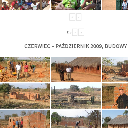
«
‹
z
5
›
»
CZERWIEC – PAŹDZIERNIK 2009, BUDOWY