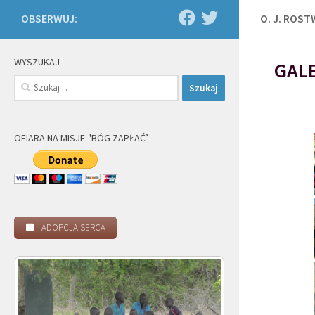
OBSERWUJ:
O. J. ROS
WYSZUKAJ
GALE
Szukaj:
OFIARA NA MISJE. 'BÓG ZAPŁAĆ’
ADOPCJA SERCA