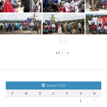
«
‹
z
2
›
»
sierpień 2026
P
W
Ś
C
P
S
N
1
2