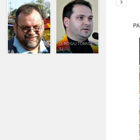
PA
O. JÓZEF
O. JAKUB M.
O. JÓZEF OLEKSY SJ
PAWŁOWSKI SJ
ROSTWOROWSKI S