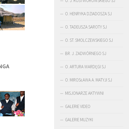
O. J. ROSTWOROWSKIEGO SJ
O. HENRYKA DZIADOSZA SJ
O. TADEUSZA SAROTY SJ
O. ST. SMOLCZEWSKIEGO SJ
BR. J. ZADWÓRNEGO SJ
NGA
O. ARTURA WARDĘGI SJ
O. MIROSŁAWA A. MATYJI SJ
MISJONARZE AKTYWNI
ŚLADAMI BEYZYMA
DUCHOWOŚĆ
GALERIE VIDEO
GALERIE MUZYKI