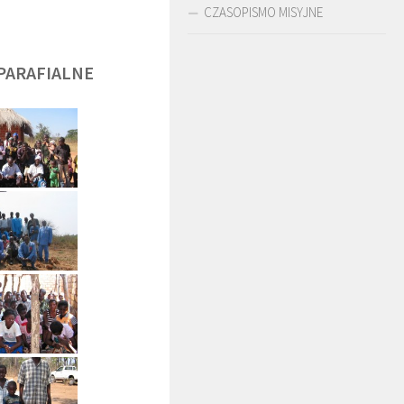
CZASOPISMO MISYJNE
PARAFIALNE
DĘGA
BR. JERZY
O. LUDWIK ZAPAŁA
ZADWÓRNY SJ
SJ