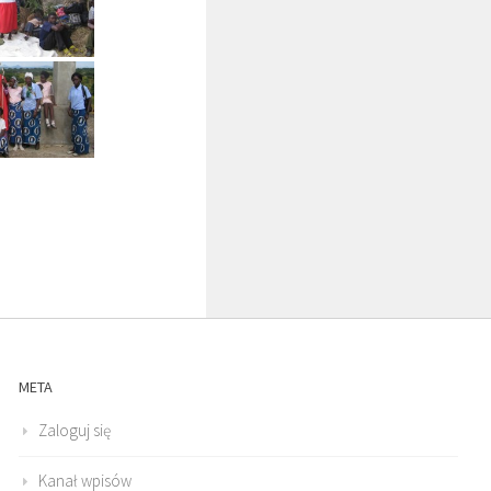
META
Zaloguj się
Kanał wpisów