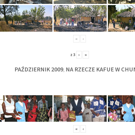
«
‹
z
3
›
»
PAŹDZIERNIK 2009
NA RZECZE KAFUE W CHU
,
KULT
«
‹