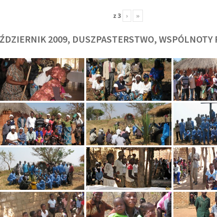
z
3
›
»
ŹDZIERNIK 2009, DUSZPASTERSTWO, WSPÓLNOTY 
O. TADEUSZ SAROTA
O. ARTUR WAR
J
SJ
SJ