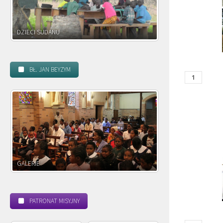
DZIECI ZAMBII
BŁ. JAN BEYZYM
POWOŁANIE MISYJNE
BEATYFIKACJA
PATRONAT MISYJNY