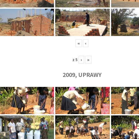
«
‹
z
5
›
»
2009, UPRAWY