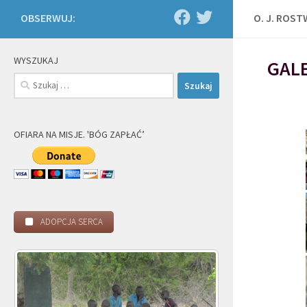
OBSERWUJ:
O. J. ROS
WYSZUKAJ
GALE
Szukaj:
OFIARA NA MISJE. 'BÓG ZAPŁAĆ’
ADOPCJA SERCA