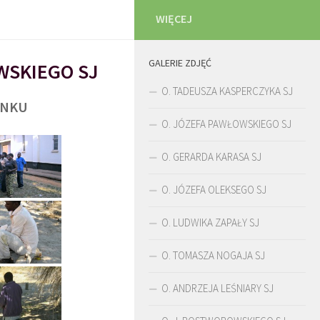
WIĘCEJ
GALERIE ZDJĘĆ
WSKIEGO SJ
O. TADEUSZA KASPERCZYKA SJ
UNKU
O. JÓZEFA PAWŁOWSKIEGO SJ
O. GERARDA KARASA SJ
O. JÓZEFA OLEKSEGO SJ
O. LUDWIKA ZAPAŁY SJ
O. TOMASZA NOGAJA SJ
O. ANDRZEJA LEŚNIARY SJ