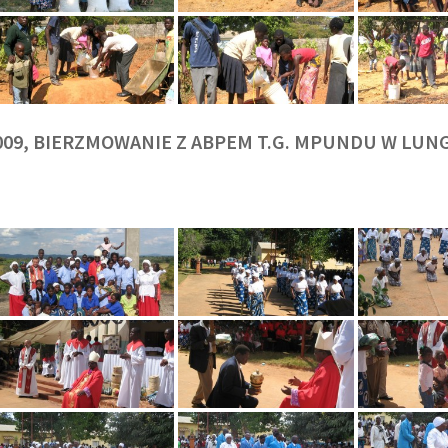
009, BIERZMOWANIE Z ABPEM T.G. MPUNDU W LU