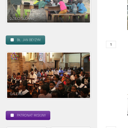
DZIECI ZAMBII
BŁ. JAN BEYZYM
POWOŁANIE MISYJNE
BEATYFIKACJA
PATRONAT MISYJNY