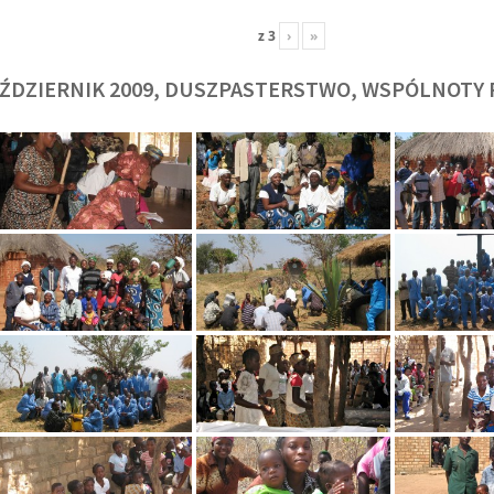
z
3
›
»
ŹDZIERNIK 2009, DUSZPASTERSTWO, WSPÓLNOTY 
O. TADEUSZ SAROTA
O. ARTUR WAR
J
SJ
SJ