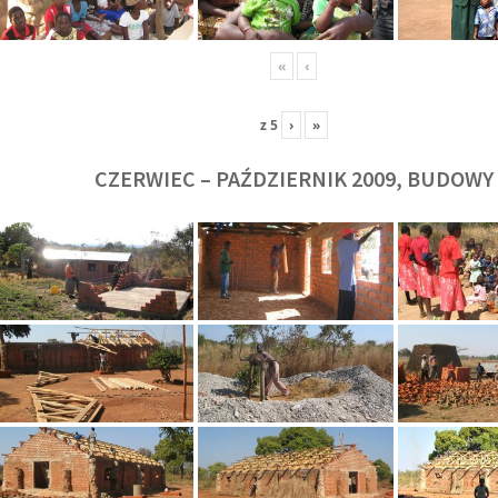
«
‹
z
5
›
»
CZERWIEC – PAŹDZIERNIK 2009, BUDOWY