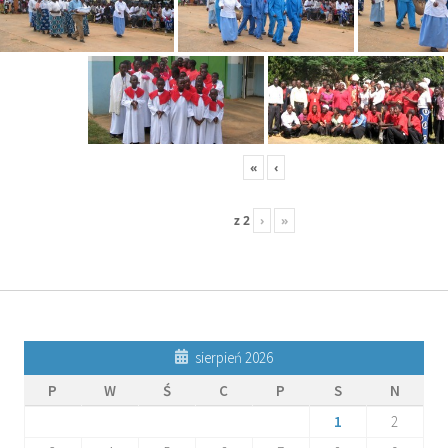
«
‹
z
2
›
»
sierpień 2026
P
W
Ś
C
P
S
N
1
2