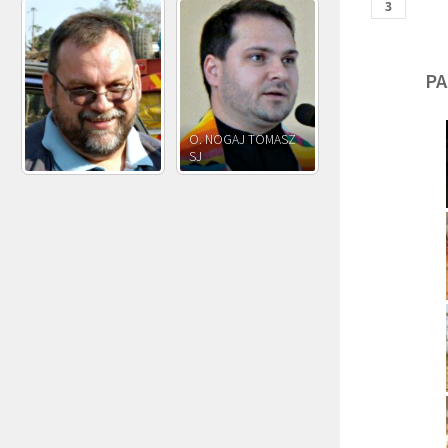
PA
O. JÓZEF
O. JAKUB M.
O. JÓZEF OLEKSY SJ
PAWŁOWSKI SJ
ROSTWOROWSKI S