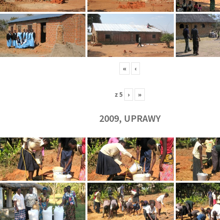
«
‹
z
5
›
»
2009, UPRAWY