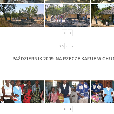
«
‹
z
3
›
»
PAŹDZIERNIK 2009
NA RZECZE KAFUE W CHU
,
KULT
«
‹