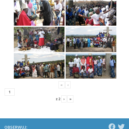
«
‹
z
2
›
»
OBSERWUJ: