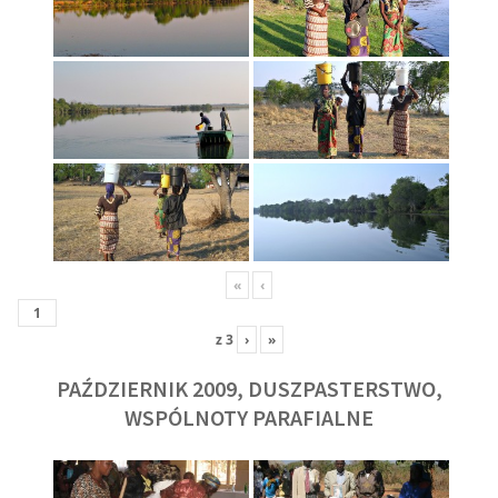
«
‹
z
3
›
»
PAŹDZIERNIK 2009, DUSZPASTERSTWO,
WSPÓLNOTY PARAFIALNE