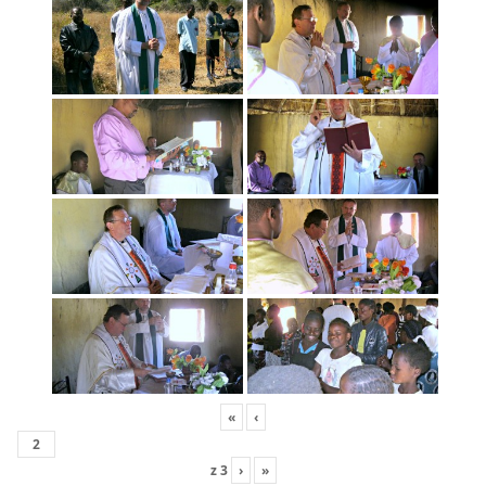
«
‹
z
3
›
»