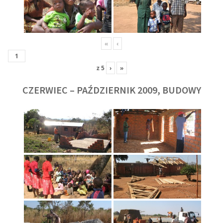
«
‹
z
5
›
»
CZERWIEC – PAŹDZIERNIK 2009, BUDOWY