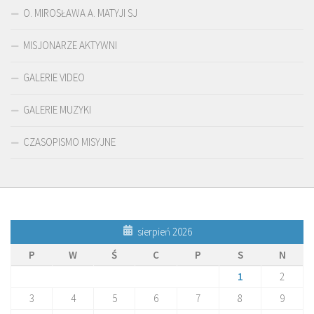
O. MIROSŁAWA A. MATYJI SJ
MISJONARZE AKTYWNI
GALERIE VIDEO
GALERIE MUZYKI
CZASOPISMO MISYJNE
sierpień 2026
P
W
Ś
C
P
S
N
1
2
3
4
5
6
7
8
9