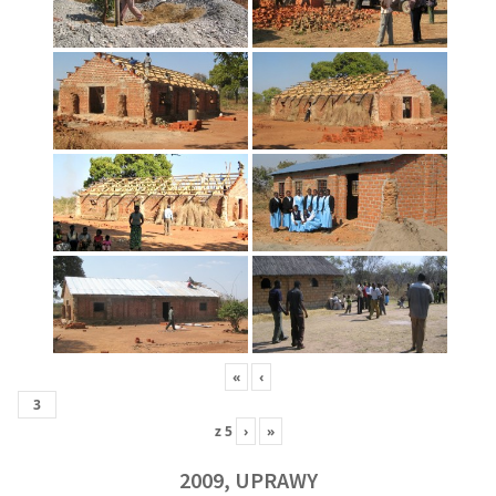
«
‹
z
5
›
»
2009, UPRAWY