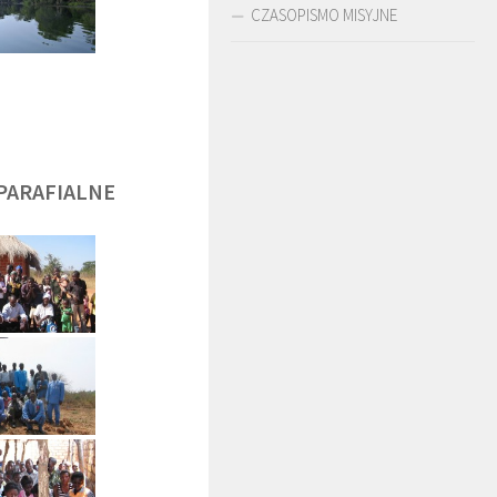
CZASOPISMO MISYJNE
DĘGA
BR. JERZY
O. LUDWIK ZAPAŁA
ZADWÓRNY SJ
SJ
PARAFIALNE