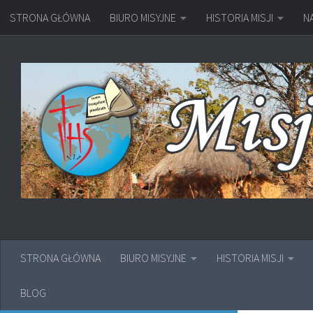
STRONA GŁÓWNA
BIURO MISYJNE
HISTORIA MISJI
N
Przejdź do treści
STRONA GŁÓWNA
BIURO MISYJNE
HISTORIA MISJI
BLOG