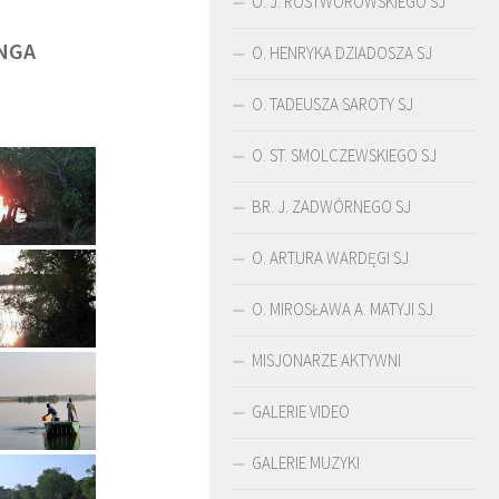
O. J. ROSTWOROWSKIEGO SJ
NGA
O. HENRYKA DZIADOSZA SJ
O. TADEUSZA SAROTY SJ
O. ST. SMOLCZEWSKIEGO SJ
BR. J. ZADWÓRNEGO SJ
O. ARTURA WARDĘGI SJ
O. MIROSŁAWA A. MATYJI SJ
MISJONARZE AKTYWNI
ŚLADAMI BEYZYMA
DUCHOWOŚĆ
GALERIE VIDEO
GALERIE MUZYKI