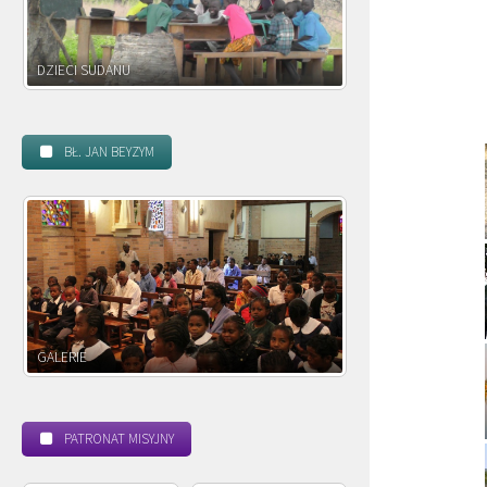
DZIECI ZAMBII
BŁ. JAN BEYZYM
POWOŁANIE MISYJNE
BEATYFIKACJA
PATRONAT MISYJNY