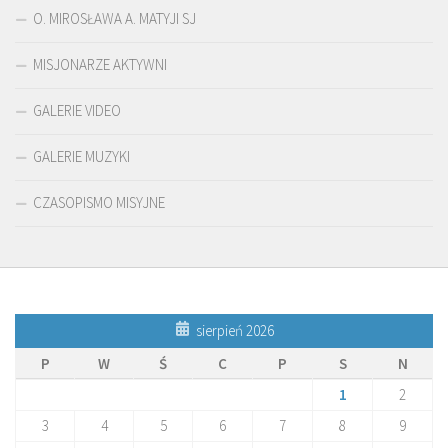
O. MIROSŁAWA A. MATYJI SJ
MISJONARZE AKTYWNI
GALERIE VIDEO
GALERIE MUZYKI
CZASOPISMO MISYJNE
sierpień 2026
P
W
Ś
C
P
S
N
1
2
3
4
5
6
7
8
9