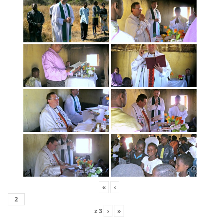
«
‹
z
3
›
»