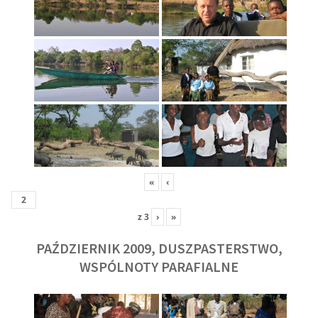
«
‹
z
3
›
»
PAŹDZIERNIK 2009, DUSZPASTERSTWO,
WSPÓLNOTY PARAFIALNE