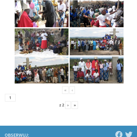
«
‹
z
2
›
»
OBSERWUJ: