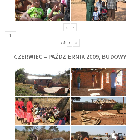
«
‹
z
5
›
»
CZERWIEC – PAŹDZIERNIK 2009, BUDOWY