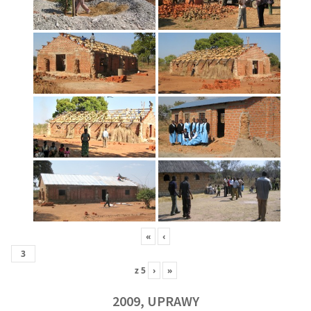
«
‹
z
5
›
»
2009, UPRAWY