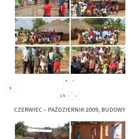
«
‹
z
5
›
»
CZERWIEC – PAŹDZIERNIK 2009, BUDOWY