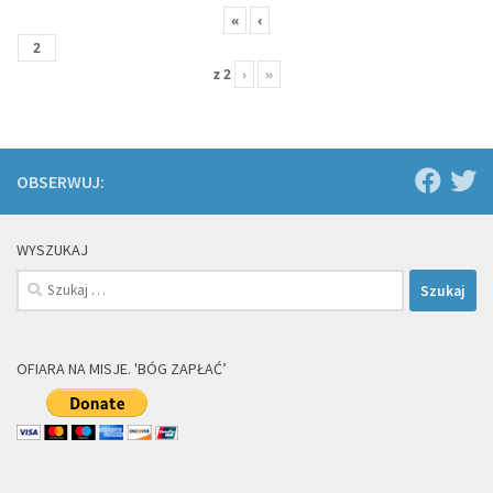
«
‹
z
2
›
»
OBSERWUJ:
WYSZUKAJ
Szukaj:
OFIARA NA MISJE. 'BÓG ZAPŁAĆ’