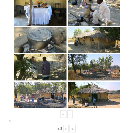
«
‹
z
3
›
»