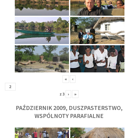
«
‹
z
3
›
»
PAŹDZIERNIK 2009, DUSZPASTERSTWO,
WSPÓLNOTY PARAFIALNE