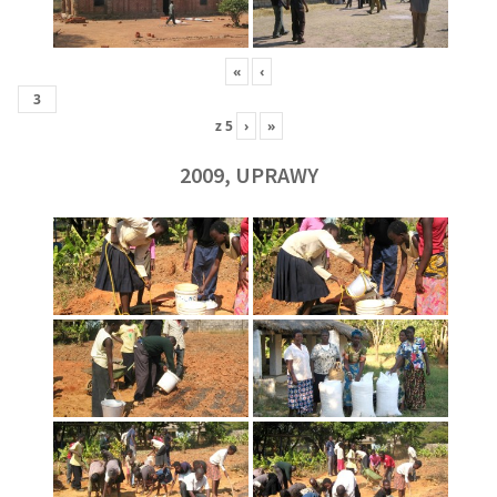
«
‹
z
5
›
»
2009, UPRAWY