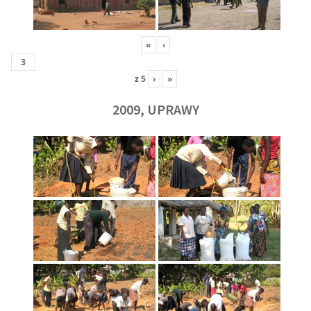
«
‹
z
5
›
»
2009, UPRAWY