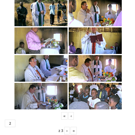
«
‹
z
3
›
»