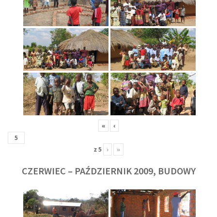
«
‹
z
5
›
»
CZERWIEC – PAŹDZIERNIK 2009, BUDOWY