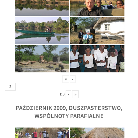
«
‹
z
3
›
»
PAŹDZIERNIK 2009, DUSZPASTERSTWO,
WSPÓLNOTY PARAFIALNE