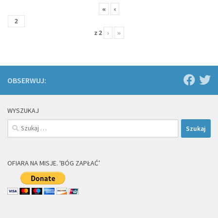
«
‹
z
2
›
»
OBSERWUJ:
WYSZUKAJ
Szukaj:
OFIARA NA MISJE. 'BÓG ZAPŁAĆ’