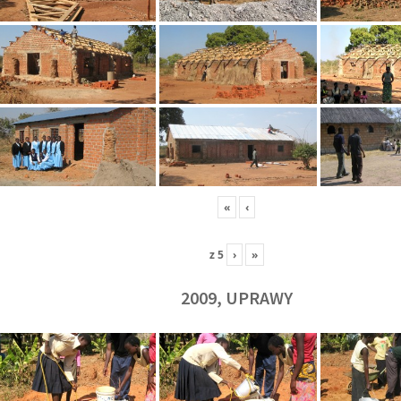
«
‹
z
5
›
»
2009, UPRAWY