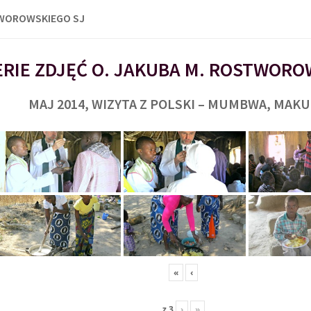
TWOROWSKIEGO SJ
RIE ZDJĘĆ O. JAKUBA M. ROSTWORO
MAJ 2014, WIZYTA Z POLSKI – MUMBWA, MAK
«
‹
z
3
›
»