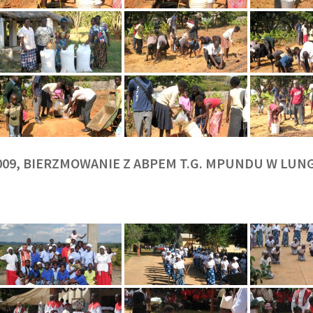
009, BIERZMOWANIE Z ABPEM T.G. MPUNDU W LU