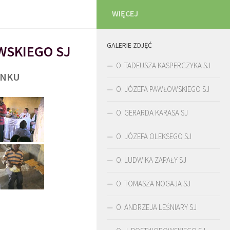
WIĘCEJ
GALERIE ZDJĘĆ
WSKIEGO SJ
O. TADEUSZA KASPERCZYKA SJ
UNKU
O. JÓZEFA PAWŁOWSKIEGO SJ
O. GERARDA KARASA SJ
O. JÓZEFA OLEKSEGO SJ
O. LUDWIKA ZAPAŁY SJ
O. TOMASZA NOGAJA SJ
O. ANDRZEJA LEŚNIARY SJ