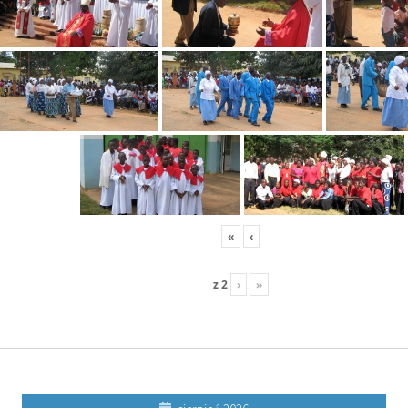
«
‹
z
2
›
»