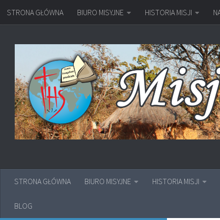
STRONA GŁÓWNA
BIURO MISYJNE
HISTORIA MISJI
N
Przejdź do treści
STRONA GŁÓWNA
BIURO MISYJNE
HISTORIA MISJI
BLOG