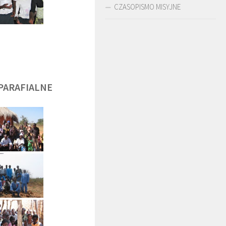
CZASOPISMO MISYJNE
DĘGA
BR. JERZY
O. LUDWIK ZAPAŁA
ZADWÓRNY SJ
SJ
PARAFIALNE