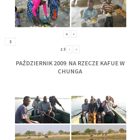
«
‹
z
3
›
»
PAŹDZIERNIK 2009
NA RZECZE KAFUE W
,
CHUNGA