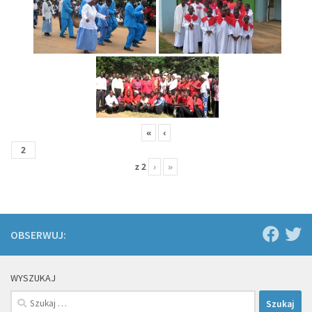
«
‹
z
2
›
»
OBSERWUJ:
WYSZUKAJ
Szukaj: