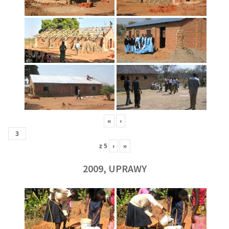
«
‹
z
5
›
»
2009, UPRAWY