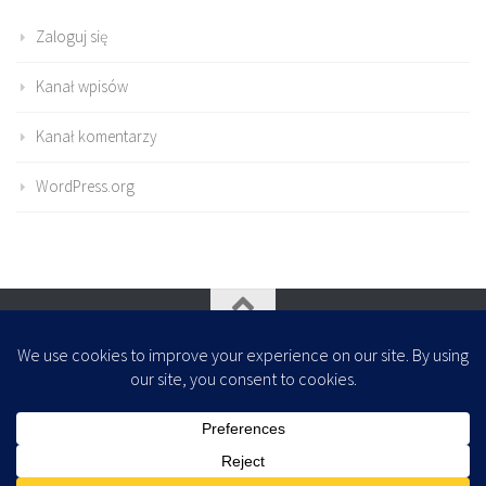
Zaloguj się
Kanał wpisów
Kanał komentarzy
WordPress.org
Oparte na
- Zaprojektowany z
Motyw Hueman