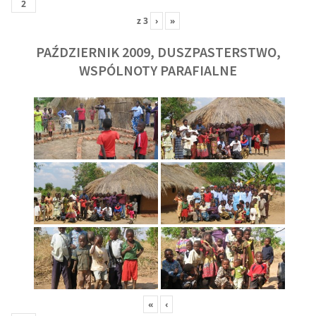
z
3
›
»
PAŹDZIERNIK 2009, DUSZPASTERSTWO,
WSPÓLNOTY PARAFIALNE
«
‹