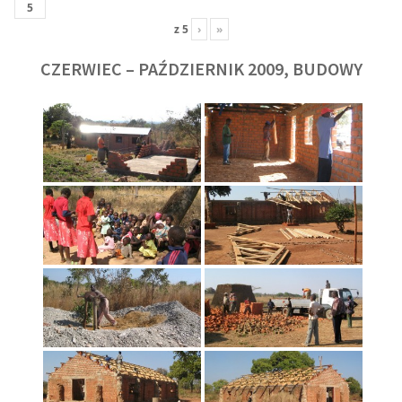
z
5
›
»
CZERWIEC – PAŹDZIERNIK 2009, BUDOWY