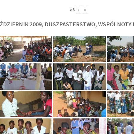
z
3
›
»
ŹDZIERNIK 2009, DUSZPASTERSTWO, WSPÓLNOTY 
O. TADEUSZ SAROTA
O. ARTUR WAR
J
SJ
SJ