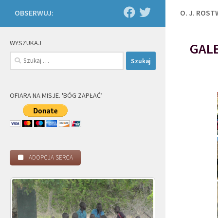
OBSERWUJ:
O. J. ROS
WYSZUKAJ
GALE
Szukaj:
OFIARA NA MISJE. 'BÓG ZAPŁAĆ’
ADOPCJA SERCA