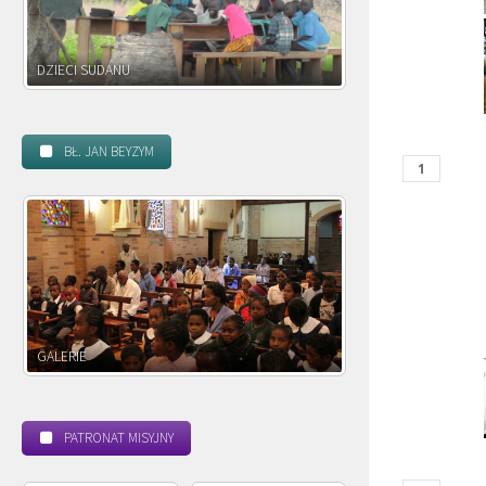
DZIECI ZAMBII
BŁ. JAN BEYZYM
POWOŁANIE MISYJNE
BEATYFIKACJA
PATRONAT MISYJNY