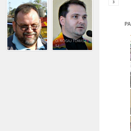
PA
O. JÓZEF
O. JAKUB M.
O. JÓZEF OLEKSY SJ
PAWŁOWSKI SJ
ROSTWOROWSKI S