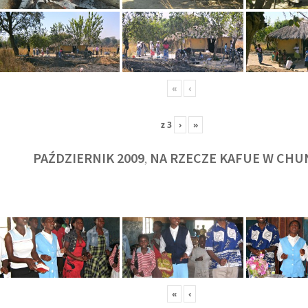
«
‹
z
3
›
»
PAŹDZIERNIK 2009
NA RZECZE KAFUE W CHU
,
KULT
«
‹