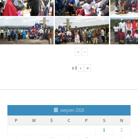
«
‹
z
2
›
»
sierpień 2026
P
W
Ś
C
P
S
N
1
2