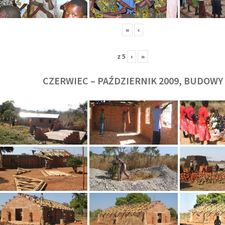
«
‹
z
5
›
»
CZERWIEC – PAŹDZIERNIK 2009, BUDOWY