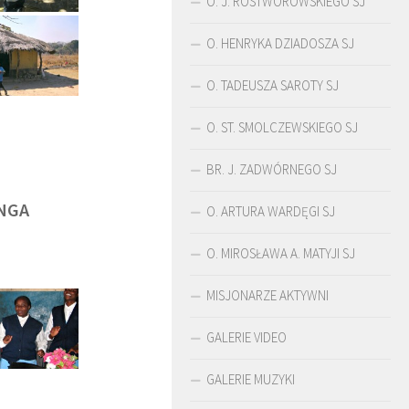
O. J. ROSTWOROWSKIEGO SJ
O. HENRYKA DZIADOSZA SJ
O. TADEUSZA SAROTY SJ
O. ST. SMOLCZEWSKIEGO SJ
BR. J. ZADWÓRNEGO SJ
NGA
O. ARTURA WARDĘGI SJ
O. MIROSŁAWA A. MATYJI SJ
MISJONARZE AKTYWNI
ŚLADAMI BEYZYMA
DUCHOWOŚĆ
GALERIE VIDEO
GALERIE MUZYKI