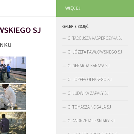
WIĘCEJ
GALERIE ZDJĘĆ
WSKIEGO SJ
O. TADEUSZA KASPERCZYKA SJ
UNKU
O. JÓZEFA PAWŁOWSKIEGO SJ
O. GERARDA KARASA SJ
O. JÓZEFA OLEKSEGO SJ
O. LUDWIKA ZAPAŁY SJ
O. TOMASZA NOGAJA SJ
O. ANDRZEJA LEŚNIARY SJ