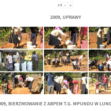
z
5
›
»
2009, UPRAWY
009, BIERZMOWANIE Z ABPEM T.G. MPUNDU W LU