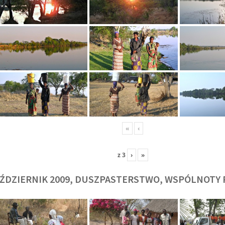
O. TADEUSZ SAROTA
O. ARTUR WAR
J
SJ
SJ
«
‹
z
3
›
»
ŹDZIERNIK 2009, DUSZPASTERSTWO, WSPÓLNOTY 