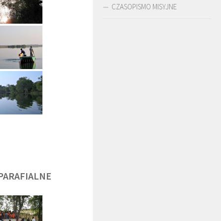
CZASOPISMO MISYJNE
DĘGA
BR. JERZY
O. LUDWIK ZAPAŁA
ZADWÓRNY SJ
SJ
PARAFIALNE