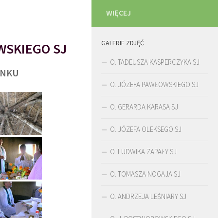
WIĘCEJ
GALERIE ZDJĘĆ
WSKIEGO SJ
O. TADEUSZA KASPERCZYKA SJ
UNKU
O. JÓZEFA PAWŁOWSKIEGO SJ
O. GERARDA KARASA SJ
O. JÓZEFA OLEKSEGO SJ
O. LUDWIKA ZAPAŁY SJ
O. TOMASZA NOGAJA SJ
O. ANDRZEJA LEŚNIARY SJ