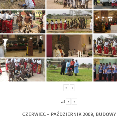
«
‹
z
5
›
»
CZERWIEC – PAŹDZIERNIK 2009, BUDOWY