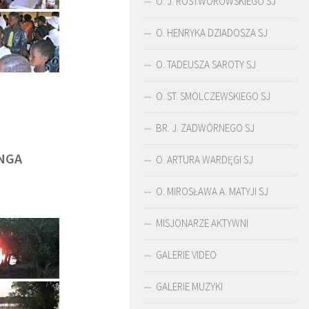
O. J. ROSTWOROWSKIEGO SJ
O. HENRYKA DZIADOSZA SJ
O. TADEUSZA SAROTY SJ
O. ST. SMOLCZEWSKIEGO SJ
BR. J. ZADWÓRNEGO SJ
NGA
O. ARTURA WARDĘGI SJ
O. MIROSŁAWA A. MATYJI SJ
MISJONARZE AKTYWNI
ŚLADAMI BEYZYMA
DUCHOWOŚĆ
GALERIE VIDEO
GALERIE MUZYKI