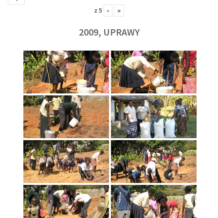
z
5
›
»
2009, UPRAWY