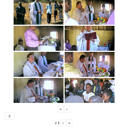
«
‹
z
3
›
»