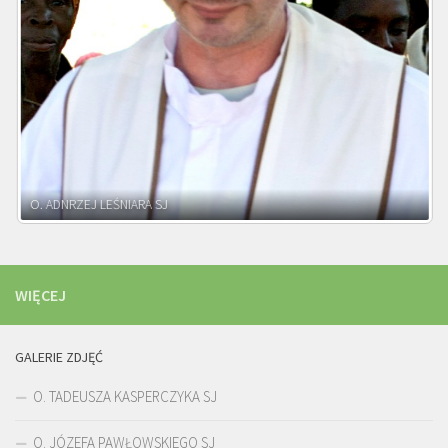
WIĘCEJ
GALERIE ZDJĘĆ
O. TADEUSZA KASPERCZYKA SJ
O. JÓZEFA PAWŁOWSKIEGO SJ