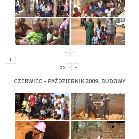
«
‹
z
5
›
»
CZERWIEC – PAŹDZIERNIK 2009, BUDOWY