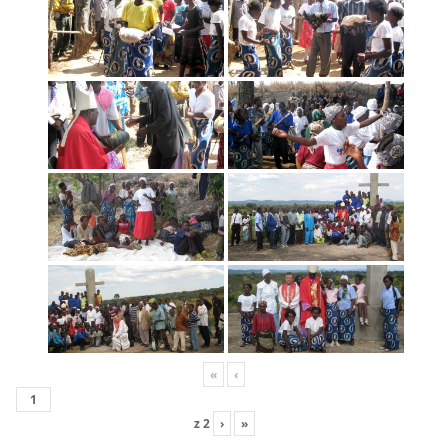
«
‹
z
2
›
»