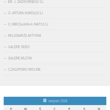
BR. J. ZADWÓRNEGO SJ
O. ARTURA WARDĘGI SJ
O. MIROSŁAWA A. MATYJI SJ
MISJONARZE AKTYWNI
GALERIE VIDEO
GALERIE MUZYKI
CZASOPISMO MISYJNE
sierpień 2026
P
W
Ś
C
P
S
N