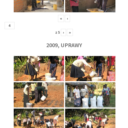
«
‹
z
5
›
»
2009, UPRAWY