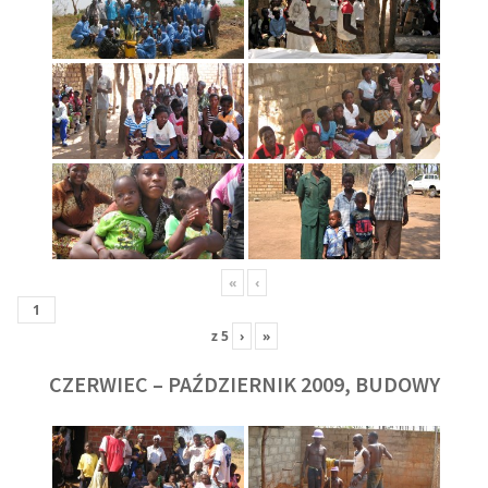
«
‹
z
5
›
»
CZERWIEC – PAŹDZIERNIK 2009, BUDOWY