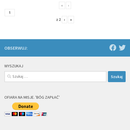
«
‹
z
2
›
»
OBSERWUJ:
WYSZUKAJ
Szukaj:
OFIARA NA MISJE. 'BÓG ZAPŁAĆ’