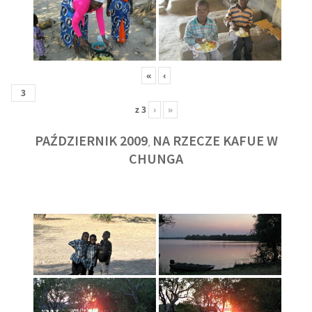
«
‹
z
3
›
»
PAŹDZIERNIK 2009
NA RZECZE KAFUE W
,
CHUNGA