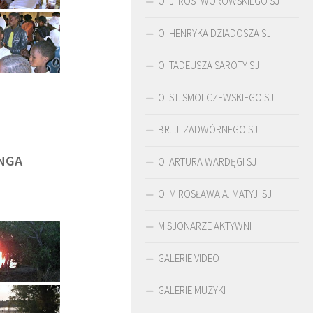
O. J. ROSTWOROWSKIEGO SJ
O. HENRYKA DZIADOSZA SJ
O. TADEUSZA SAROTY SJ
O. ST. SMOLCZEWSKIEGO SJ
BR. J. ZADWÓRNEGO SJ
NGA
O. ARTURA WARDĘGI SJ
O. MIROSŁAWA A. MATYJI SJ
MISJONARZE AKTYWNI
ŚLADAMI BEYZYMA
DUCHOWOŚĆ
GALERIE VIDEO
GALERIE MUZYKI