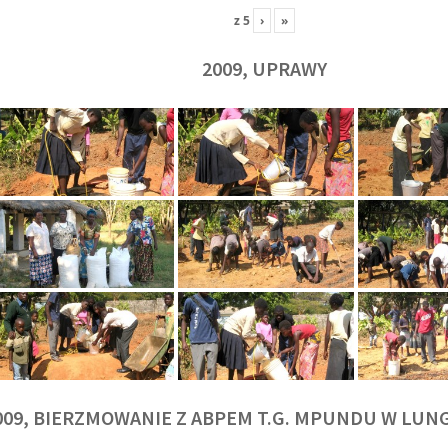
z
5
›
»
2009, UPRAWY
009, BIERZMOWANIE Z ABPEM T.G. MPUNDU W LU