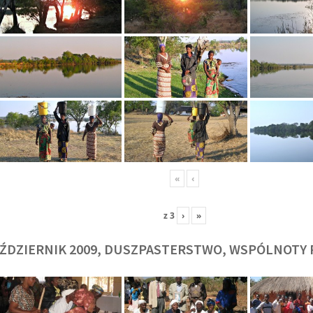
O. TADEUSZ SAROTA
O. ARTUR WAR
J
SJ
SJ
«
‹
z
3
›
»
ŹDZIERNIK 2009, DUSZPASTERSTWO, WSPÓLNOTY 