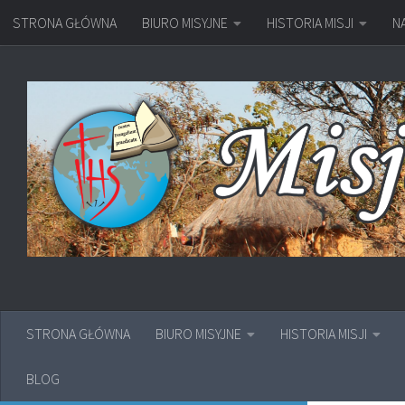
STRONA GŁÓWNA
BIURO MISYJNE
HISTORIA MISJI
N
Przejdź do treści
STRONA GŁÓWNA
BIURO MISYJNE
HISTORIA MISJI
BLOG