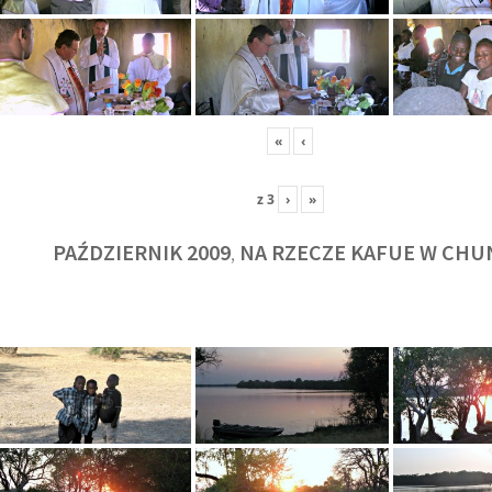
«
‹
z
3
›
»
PAŹDZIERNIK 2009
NA RZECZE KAFUE W CHU
,
KULT