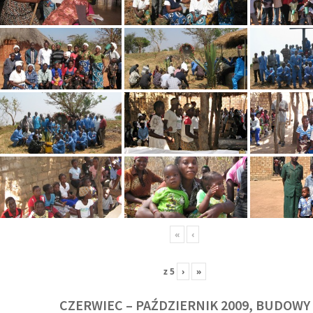
«
‹
z
5
›
»
CZERWIEC – PAŹDZIERNIK 2009, BUDOWY