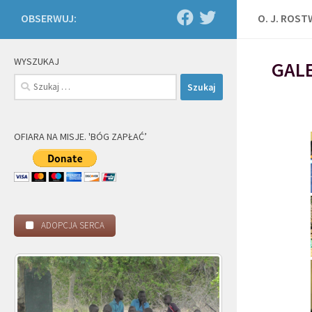
OBSERWUJ:
O. J. ROS
WYSZUKAJ
GALE
Szukaj:
OFIARA NA MISJE. 'BÓG ZAPŁAĆ’
ADOPCJA SERCA