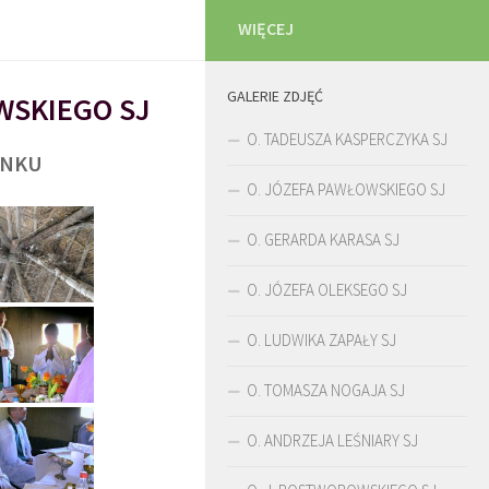
WIĘCEJ
GALERIE ZDJĘĆ
WSKIEGO SJ
O. TADEUSZA KASPERCZYKA SJ
UNKU
O. JÓZEFA PAWŁOWSKIEGO SJ
O. GERARDA KARASA SJ
O. JÓZEFA OLEKSEGO SJ
O. LUDWIKA ZAPAŁY SJ
O. TOMASZA NOGAJA SJ
O. ANDRZEJA LEŚNIARY SJ