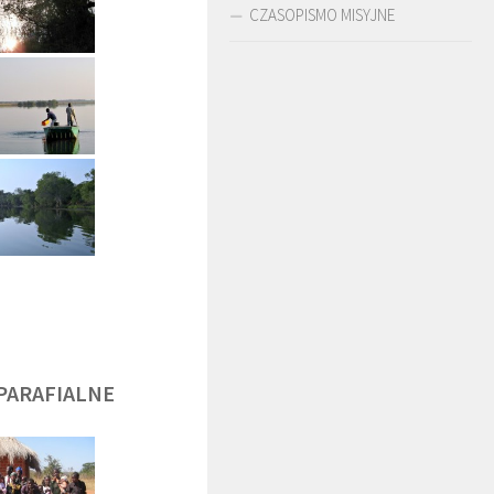
CZASOPISMO MISYJNE
DĘGA
BR. JERZY
O. LUDWIK ZAPAŁA
ZADWÓRNY SJ
SJ
PARAFIALNE