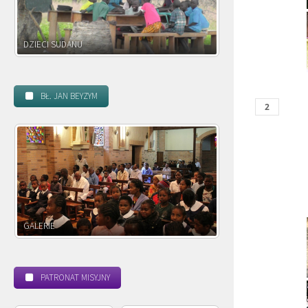
DZIECI ZAMBII
BŁ. JAN BEYZYM
POWOŁANIE MISYJNE
BEATYFIKACJA
PATRONAT MISYJNY