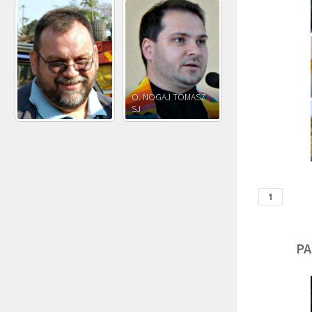
O. JÓZEF
O. JAKUB M.
O. JÓZEF OLEKSY SJ
PAWŁOWSKI SJ
ROSTWOROWSKI S
PA