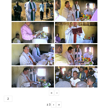
«
‹
z
3
›
»