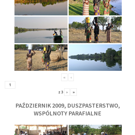
«
‹
z
3
›
»
PAŹDZIERNIK 2009, DUSZPASTERSTWO,
WSPÓLNOTY PARAFIALNE