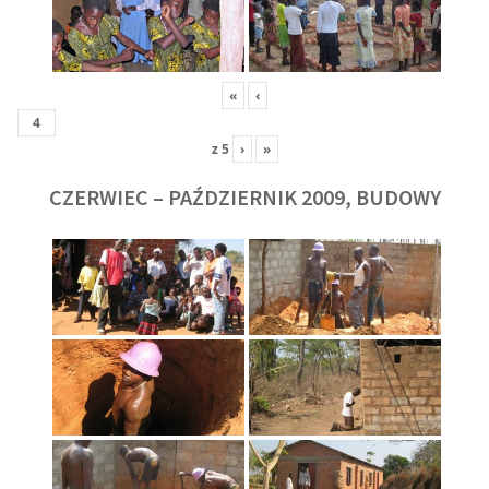
«
‹
z
5
›
»
CZERWIEC – PAŹDZIERNIK 2009, BUDOWY