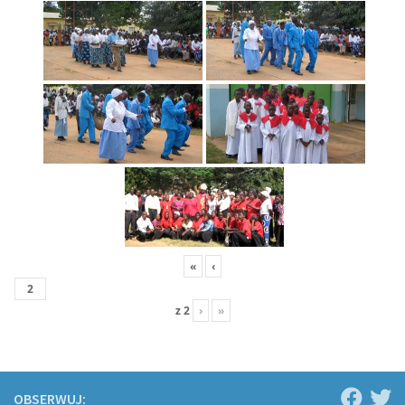
«
‹
z
2
›
»
OBSERWUJ: