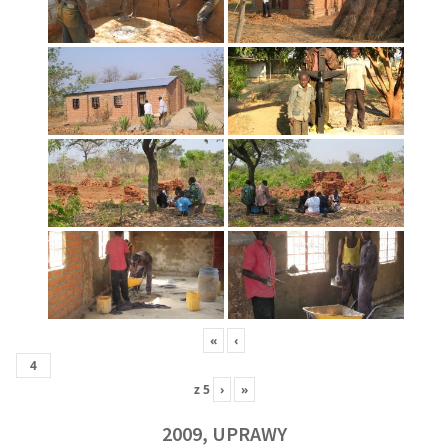
«
‹
z
5
›
»
2009, UPRAWY