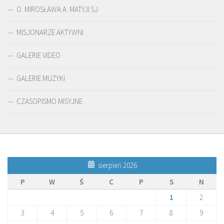
O. MIROSŁAWA A. MATYJI SJ
MISJONARZE AKTYWNI
GALERIE VIDEO
GALERIE MUZYKI
CZASOPISMO MISYJNE
sierpień 2026
P
W
Ś
C
P
S
N
1
2
3
4
5
6
7
8
9