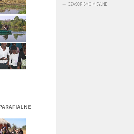
CZASOPISMO MISYJNE
DĘGA
BR. JERZY
O. LUDWIK ZAPAŁA
ZADWÓRNY SJ
SJ
PARAFIALNE