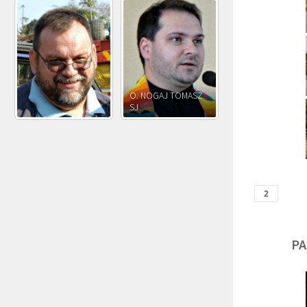
O. JÓZEF
O. JAKUB M.
O. JÓZEF OLEKSY SJ
PAWŁOWSKI SJ
ROSTWOROWSKI S
PA