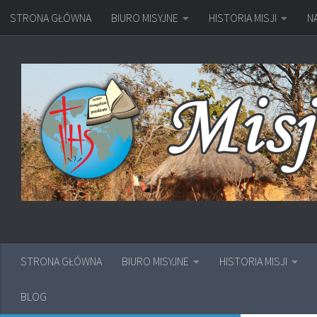
STRONA GŁÓWNA
BIURO MISYJNE
HISTORIA MISJI
N
Przejdź do treści
STRONA GŁÓWNA
BIURO MISYJNE
HISTORIA MISJI
BLOG