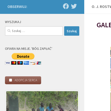
OBSERWUJ:
O. J. ROS
WYSZUKAJ
GALE
Szukaj:
OFIARA NA MISJE. 'BÓG ZAPŁAĆ’
ADOPCJA SERCA