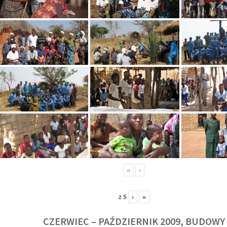
«
‹
z
5
›
»
CZERWIEC – PAŹDZIERNIK 2009, BUDOWY