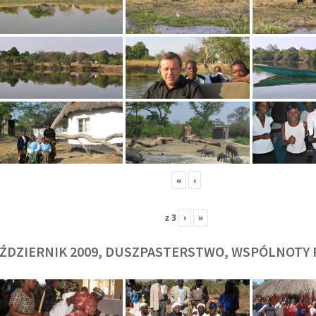
O. TADEUSZ SAROTA
O. ARTUR WAR
J
SJ
SJ
«
‹
z
3
›
»
ŹDZIERNIK 2009, DUSZPASTERSTWO, WSPÓLNOTY 