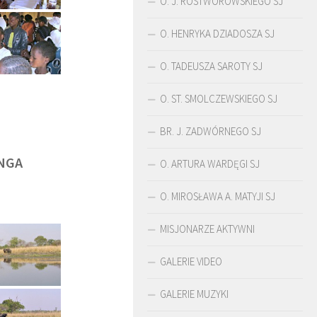
O. J. ROSTWOROWSKIEGO SJ
O. HENRYKA DZIADOSZA SJ
O. TADEUSZA SAROTY SJ
O. ST. SMOLCZEWSKIEGO SJ
BR. J. ZADWÓRNEGO SJ
NGA
O. ARTURA WARDĘGI SJ
O. MIROSŁAWA A. MATYJI SJ
MISJONARZE AKTYWNI
ŚLADAMI BEYZYMA
DUCHOWOŚĆ
GALERIE VIDEO
GALERIE MUZYKI