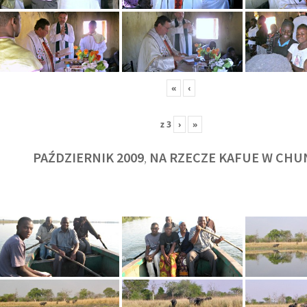
«
‹
z
3
›
»
PAŹDZIERNIK 2009
NA RZECZE KAFUE W CHU
,
KULT