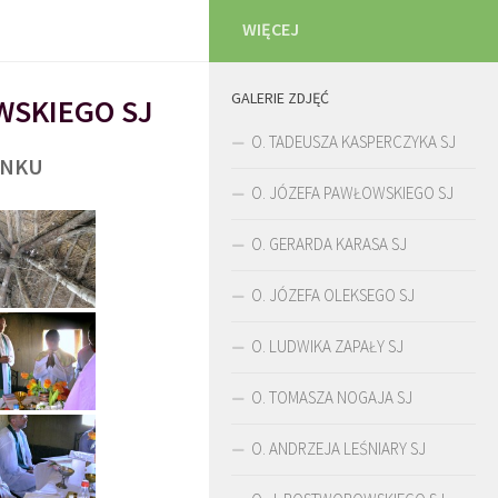
WIĘCEJ
GALERIE ZDJĘĆ
WSKIEGO SJ
O. TADEUSZA KASPERCZYKA SJ
UNKU
O. JÓZEFA PAWŁOWSKIEGO SJ
O. GERARDA KARASA SJ
O. JÓZEFA OLEKSEGO SJ
O. LUDWIKA ZAPAŁY SJ
O. TOMASZA NOGAJA SJ
O. ANDRZEJA LEŚNIARY SJ