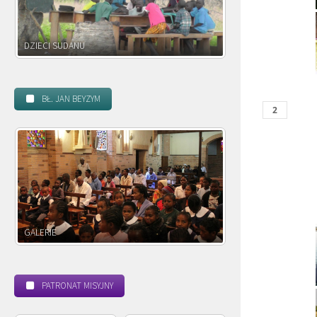
DZIECI ZAMBII
BŁ. JAN BEYZYM
POWOŁANIE MISYJNE
BEATYFIKACJA
PATRONAT MISYJNY