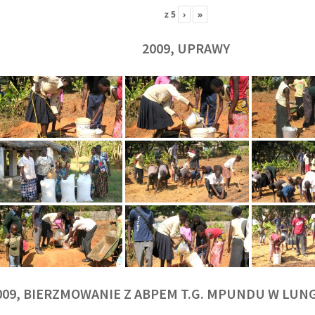
z
5
›
»
2009, UPRAWY
009, BIERZMOWANIE Z ABPEM T.G. MPUNDU W LU