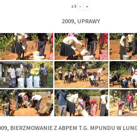
z
5
›
»
2009, UPRAWY
009, BIERZMOWANIE Z ABPEM T.G. MPUNDU W LU