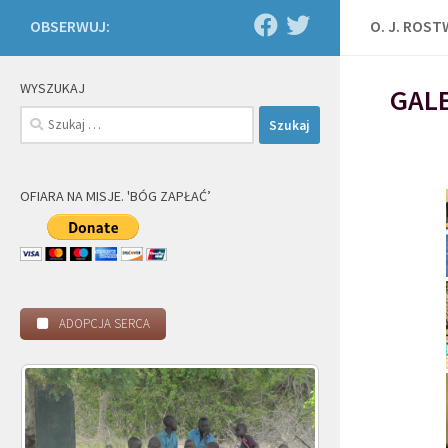
OBSERWUJ:
O. J. ROS
WYSZUKAJ
GALE
Szukaj:
OFIARA NA MISJE. 'BÓG ZAPŁAĆ’
ADOPCJA SERCA