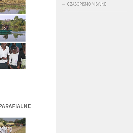
CZASOPISMO MISYJNE
DĘGA
BR. JERZY
O. LUDWIK ZAPAŁA
ZADWÓRNY SJ
SJ
PARAFIALNE