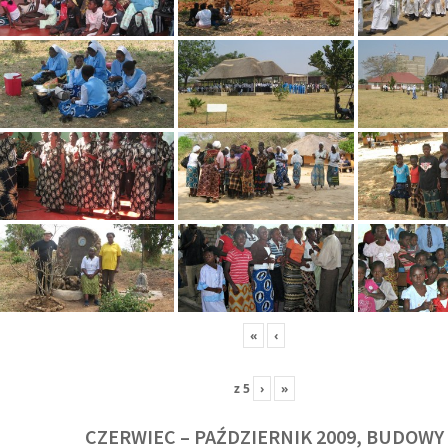
«
‹
z
5
›
»
CZERWIEC – PAŹDZIERNIK 2009, BUDOWY