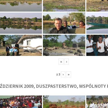
O. TADEUSZ SAROTA
O. ARTUR WAR
J
SJ
SJ
«
‹
z
3
›
»
ŹDZIERNIK 2009, DUSZPASTERSTWO, WSPÓLNOTY 