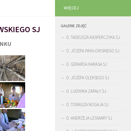
WIĘCEJ
GALERIE ZDJĘĆ
WSKIEGO SJ
O. TADEUSZA KASPERCZYKA SJ
UNKU
O. JÓZEFA PAWŁOWSKIEGO SJ
O. GERARDA KARASA SJ
O. JÓZEFA OLEKSEGO SJ
O. LUDWIKA ZAPAŁY SJ
O. TOMASZA NOGAJA SJ
O. ANDRZEJA LEŚNIARY SJ