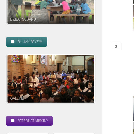
DZIECI ZAMBII
BŁ. JAN BEYZYM
POWOŁANIE MISYJNE
BEATYFIKACJA
PATRONAT MISYJNY