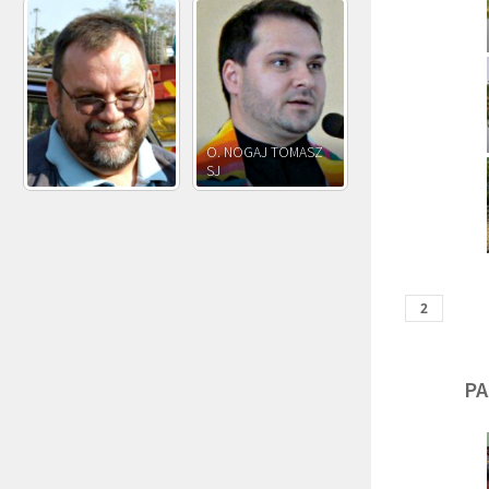
O. JÓZEF
O. JAKUB M.
O. JÓZEF OLEKSY SJ
PAWŁOWSKI SJ
ROSTWOROWSKI S
PA