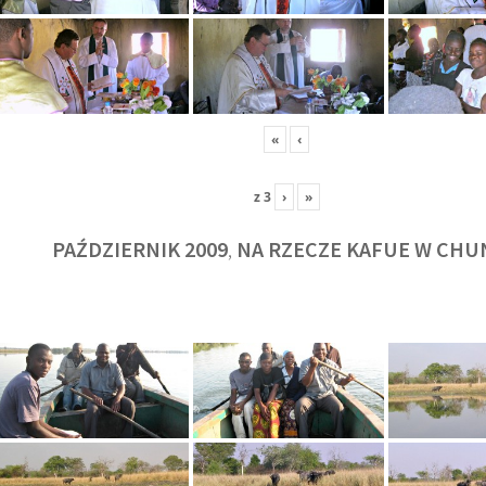
«
‹
z
3
›
»
PAŹDZIERNIK 2009
NA RZECZE KAFUE W CHU
,
KULT