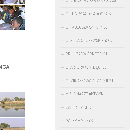
O. J. ROSTWOROWSKIEGO SJ
O. HENRYKA DZIADOSZA SJ
O. TADEUSZA SAROTY SJ
O. ST. SMOLCZEWSKIEGO SJ
BR. J. ZADWÓRNEGO SJ
NGA
O. ARTURA WARDĘGI SJ
O. MIROSŁAWA A. MATYJI SJ
MISJONARZE AKTYWNI
ŚLADAMI BEYZYMA
DUCHOWOŚĆ
GALERIE VIDEO
GALERIE MUZYKI