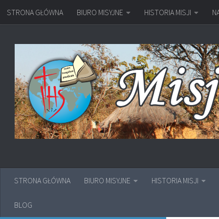
STRONA GŁÓWNA
BIURO MISYJNE
HISTORIA MISJI
N
Przejdź do treści
STRONA GŁÓWNA
BIURO MISYJNE
HISTORIA MISJI
BLOG