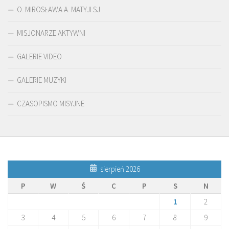
O. MIROSŁAWA A. MATYJI SJ
MISJONARZE AKTYWNI
GALERIE VIDEO
GALERIE MUZYKI
CZASOPISMO MISYJNE
sierpień 2026
P
W
Ś
C
P
S
N
1
2
3
4
5
6
7
8
9