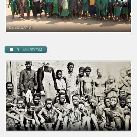
DZIECI MADAGASKARU
BŁ. JAN BEYZYM
BEATYFIKACJA