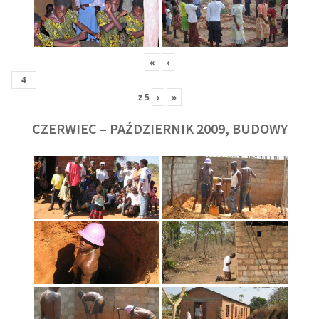
«
‹
z
5
›
»
CZERWIEC – PAŹDZIERNIK 2009, BUDOWY