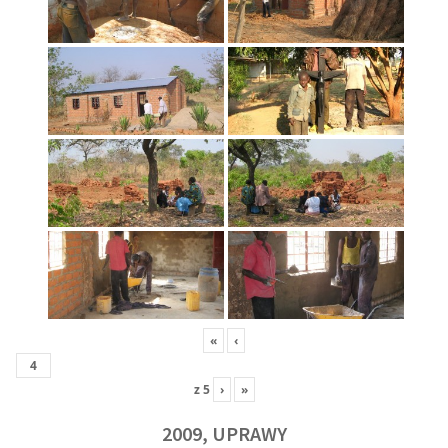
«
‹
z
5
›
»
2009, UPRAWY