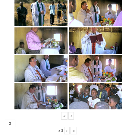
«
‹
z
3
›
»