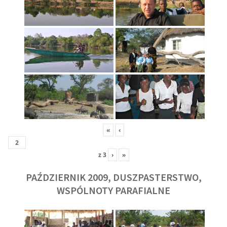
«
‹
z
3
›
»
PAŹDZIERNIK 2009, DUSZPASTERSTWO,
WSPÓLNOTY PARAFIALNE