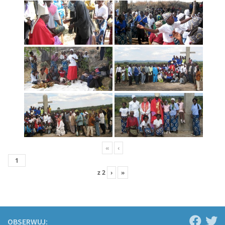
«
‹
z
2
›
»
OBSERWUJ: