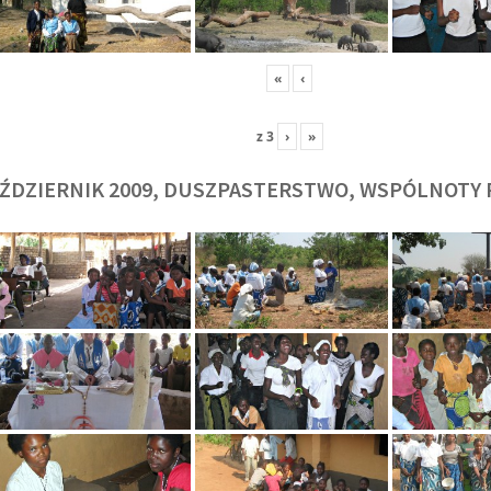
«
‹
z
3
›
»
O. TADEUSZ SAROTA
O. ARTUR WAR
J
SJ
SJ
ŹDZIERNIK 2009, DUSZPASTERSTWO, WSPÓLNOTY 