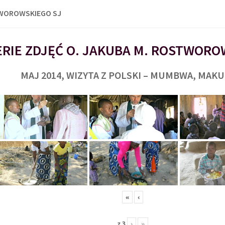
TWOROWSKIEGO SJ
RIE ZDJĘĆ O. JAKUBA M. ROSTWORO
MAJ 2014, WIZYTA Z POLSKI – MUMBWA, MAK
«
‹
z
3
›
»