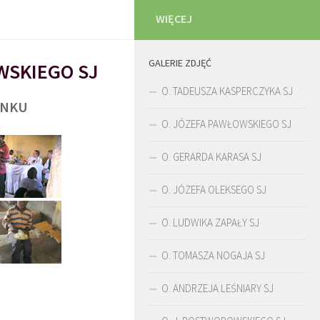
WIĘCEJ
GALERIE ZDJĘĆ
WSKIEGO SJ
O. TADEUSZA KASPERCZYKA SJ
UNKU
O. JÓZEFA PAWŁOWSKIEGO SJ
O. GERARDA KARASA SJ
O. JÓZEFA OLEKSEGO SJ
O. LUDWIKA ZAPAŁY SJ
O. TOMASZA NOGAJA SJ
O. ANDRZEJA LEŚNIARY SJ