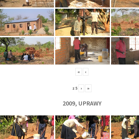
«
‹
z
5
›
»
2009, UPRAWY