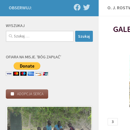
OBSERWUJ:
O. J. ROS
WYSZUKAJ
GALE
Szukaj:
OFIARA NA MISJE. 'BÓG ZAPŁAĆ’
ADOPCJA SERCA