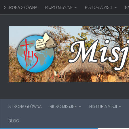
STRONA GŁÓWNA
BIURO MISYJNE
HISTORIA MISJI
N
Przejdź do treści
STRONA GŁÓWNA
BIURO MISYJNE
HISTORIA MISJI
BLOG