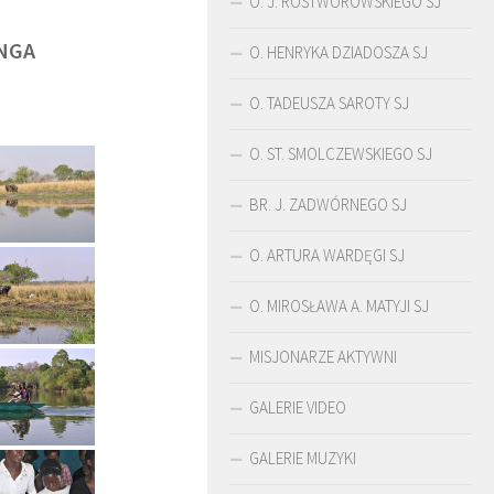
O. J. ROSTWOROWSKIEGO SJ
NGA
O. HENRYKA DZIADOSZA SJ
O. TADEUSZA SAROTY SJ
O. ST. SMOLCZEWSKIEGO SJ
BR. J. ZADWÓRNEGO SJ
O. ARTURA WARDĘGI SJ
O. MIROSŁAWA A. MATYJI SJ
MISJONARZE AKTYWNI
ŚLADAMI BEYZYMA
DUCHOWOŚĆ
GALERIE VIDEO
GALERIE MUZYKI