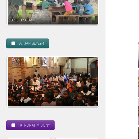
DZIECI ZAMBII
BŁ. JAN BEYZYM
POWOŁANIE MISYJNE
BEATYFIKACJA
PATRONAT MISYJNY