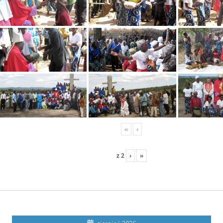
«
‹
z
2
›
»