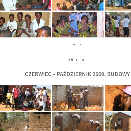
«
‹
z
5
›
»
CZERWIEC – PAŹDZIERNIK 2009, BUDOWY