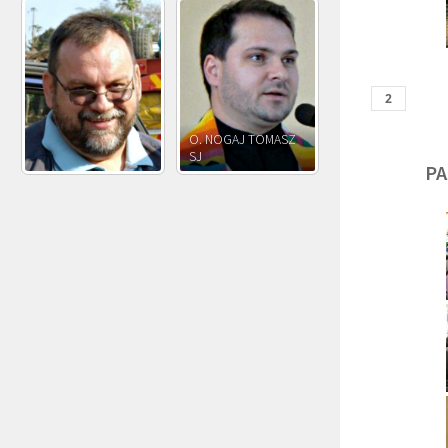
O. JÓZEF
O. JAKUB M.
O. JÓZEF OLEKSY SJ
PAWŁOWSKI SJ
ROSTWOROWSKI S
PA