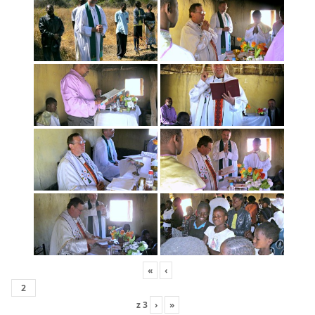
«
‹
z
3
›
»