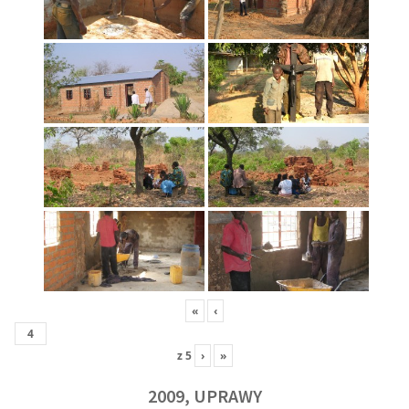
«
‹
z
5
›
»
2009, UPRAWY