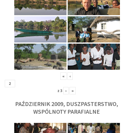
«
‹
z
3
›
»
PAŹDZIERNIK 2009, DUSZPASTERSTWO,
WSPÓLNOTY PARAFIALNE