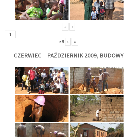
«
‹
z
5
›
»
CZERWIEC – PAŹDZIERNIK 2009, BUDOWY