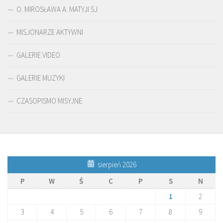
O. MIROSŁAWA A. MATYJI SJ
MISJONARZE AKTYWNI
GALERIE VIDEO
GALERIE MUZYKI
CZASOPISMO MISYJNE
sierpień 2026
P
W
Ś
C
P
S
N
1
2
3
4
5
6
7
8
9