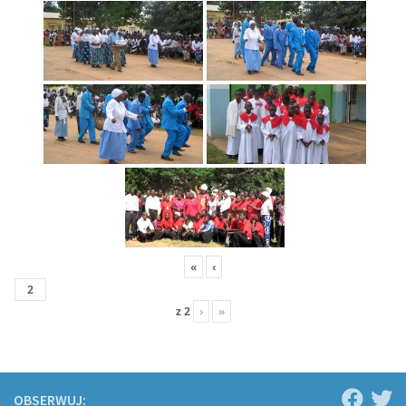
«
‹
z
2
›
»
OBSERWUJ: