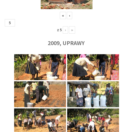
«
‹
z
5
›
»
2009, UPRAWY