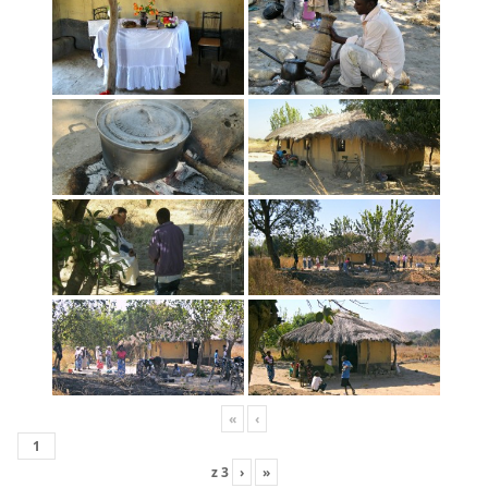
«
‹
z
3
›
»