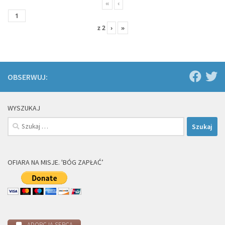
«
‹
z
2
›
»
OBSERWUJ:
WYSZUKAJ
Szukaj:
OFIARA NA MISJE. 'BÓG ZAPŁAĆ’
ADOPCJA SERCA