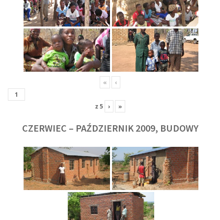
«
‹
z
5
›
»
CZERWIEC – PAŹDZIERNIK 2009, BUDOWY