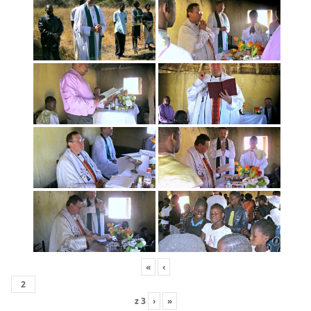
«
‹
z
3
›
»