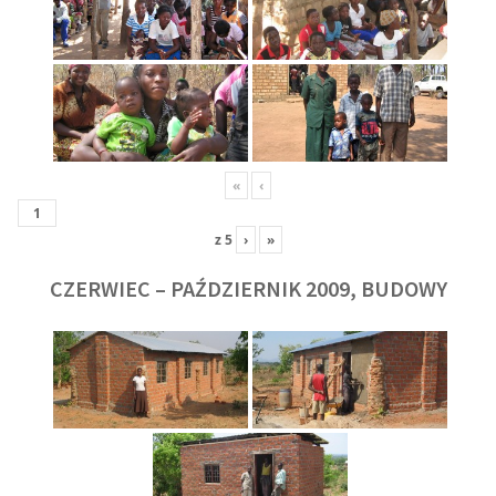
«
‹
z
5
›
»
CZERWIEC – PAŹDZIERNIK 2009, BUDOWY