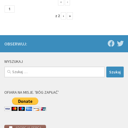
«
‹
z
2
›
»
OBSERWUJ:
WYSZUKAJ
Szukaj:
OFIARA NA MISJE. 'BÓG ZAPŁAĆ’
ADOPCJA SERCA