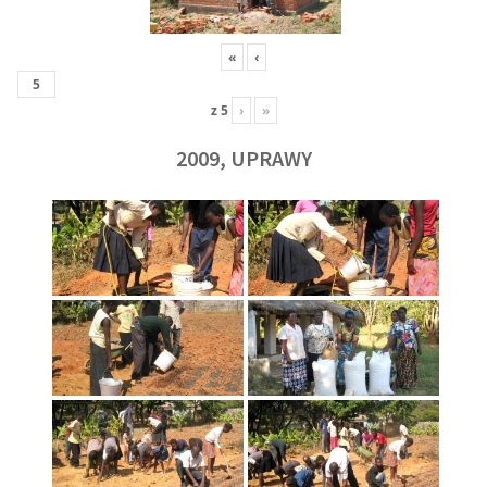
«
‹
z
5
›
»
2009, UPRAWY