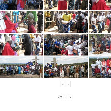
«
‹
z
2
›
»