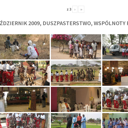
z
3
›
»
ŹDZIERNIK 2009, DUSZPASTERSTWO, WSPÓLNOTY 
O. TADEUSZ SAROTA
O. ARTUR WAR
J
SJ
SJ