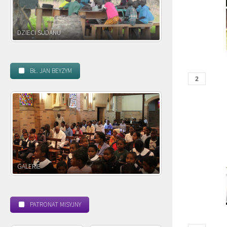
DZIECI ZAMBII
BŁ. JAN BEYZYM
POWOŁANIE MISYJNE
BEATYFIKACJA
PATRONAT MISYJNY