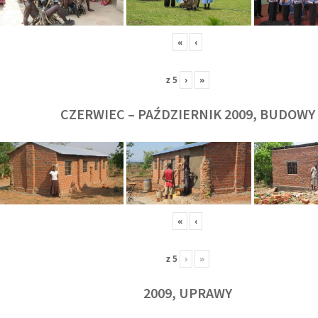
«
‹
z
5
›
»
CZERWIEC – PAŹDZIERNIK 2009, BUDOWY
«
‹
z
5
›
»
2009, UPRAWY