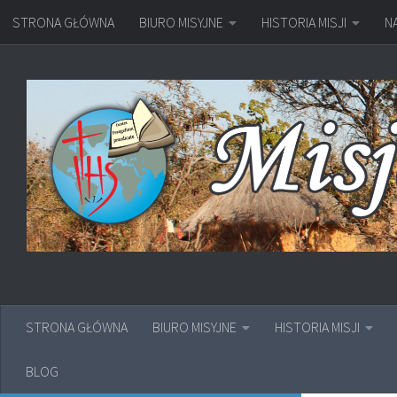
STRONA GŁÓWNA
BIURO MISYJNE
HISTORIA MISJI
N
Przejdź do treści
STRONA GŁÓWNA
BIURO MISYJNE
HISTORIA MISJI
BLOG