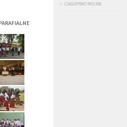
CZASOPISMO MISYJNE
PARAFIALNE
DĘGA
BR. JERZY
O. LUDWIK ZAPAŁA
ZADWÓRNY SJ
SJ