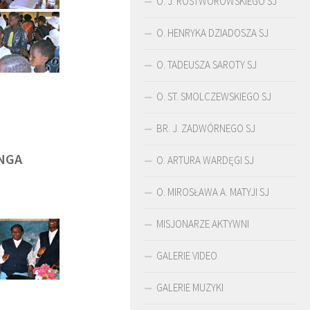
O. J. ROSTWOROWSKIEGO SJ
O. HENRYKA DZIADOSZA SJ
O. TADEUSZA SAROTY SJ
O. ST. SMOLCZEWSKIEGO SJ
BR. J. ZADWÓRNEGO SJ
NGA
O. ARTURA WARDĘGI SJ
O. MIROSŁAWA A. MATYJI SJ
MISJONARZE AKTYWNI
ŚLADAMI BEYZYMA
DUCHOWOŚĆ
GALERIE VIDEO
GALERIE MUZYKI