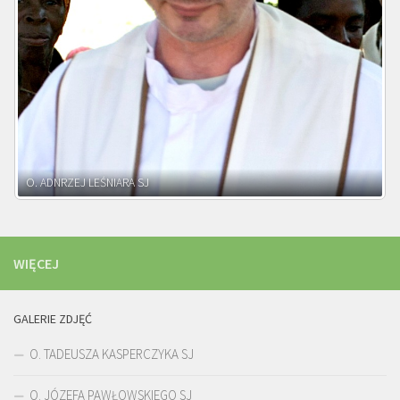
WIĘCEJ
GALERIE ZDJĘĆ
O. TADEUSZA KASPERCZYKA SJ
O. JÓZEFA PAWŁOWSKIEGO SJ