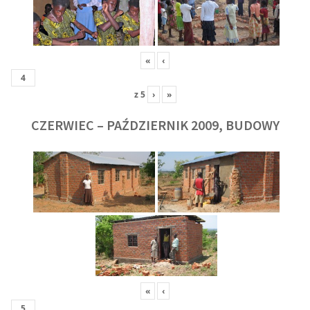
«
‹
z
5
›
»
CZERWIEC – PAŹDZIERNIK 2009, BUDOWY
«
‹