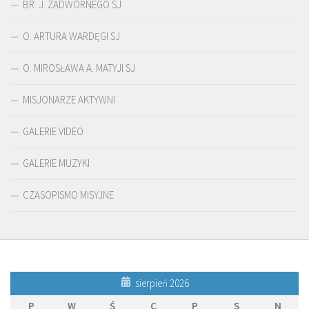
BR. J. ZADWÓRNEGO SJ
O. ARTURA WARDĘGI SJ
O. MIROSŁAWA A. MATYJI SJ
MISJONARZE AKTYWNI
GALERIE VIDEO
GALERIE MUZYKI
CZASOPISMO MISYJNE
sierpień 2026
P
W
Ś
C
P
S
N