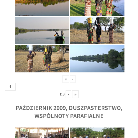
«
‹
z
3
›
»
PAŹDZIERNIK 2009, DUSZPASTERSTWO,
WSPÓLNOTY PARAFIALNE