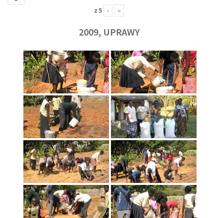
z
5
›
»
2009, UPRAWY