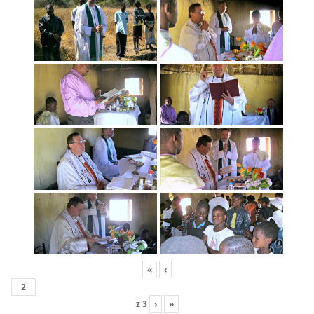
«
‹
z
3
›
»