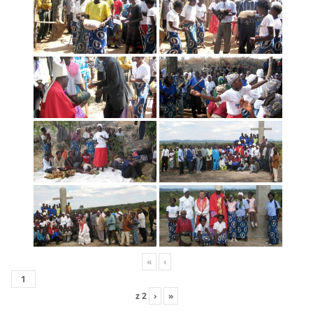
«
‹
z
2
›
»