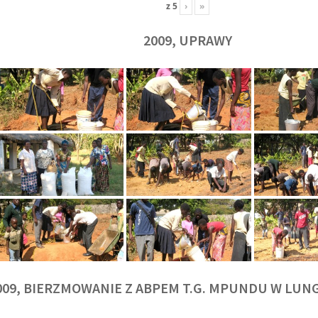
z
5
›
»
2009, UPRAWY
009, BIERZMOWANIE Z ABPEM T.G. MPUNDU W LU