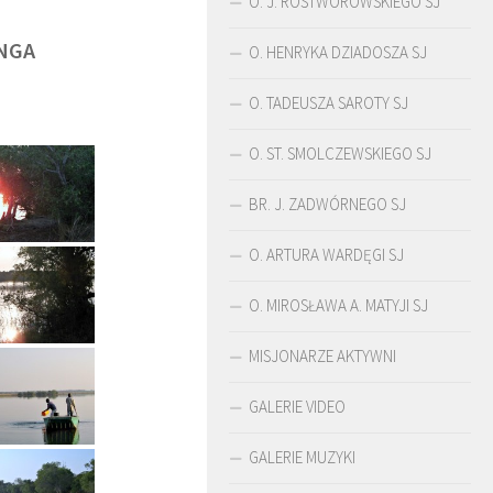
O. J. ROSTWOROWSKIEGO SJ
NGA
O. HENRYKA DZIADOSZA SJ
O. TADEUSZA SAROTY SJ
O. ST. SMOLCZEWSKIEGO SJ
BR. J. ZADWÓRNEGO SJ
O. ARTURA WARDĘGI SJ
O. MIROSŁAWA A. MATYJI SJ
MISJONARZE AKTYWNI
ŚLADAMI BEYZYMA
DUCHOWOŚĆ
GALERIE VIDEO
GALERIE MUZYKI