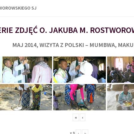
TWOROWSKIEGO SJ
RIE ZDJĘĆ O. JAKUBA M. ROSTWORO
MAJ 2014, WIZYTA Z POLSKI – MUMBWA, MAK
«
‹
z
3
›
»