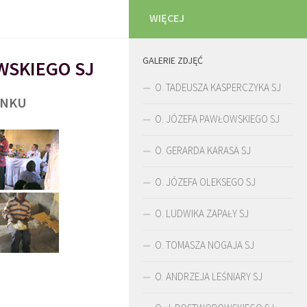
WIĘCEJ
GALERIE ZDJĘĆ
WSKIEGO SJ
O. TADEUSZA KASPERCZYKA SJ
UNKU
O. JÓZEFA PAWŁOWSKIEGO SJ
O. GERARDA KARASA SJ
O. JÓZEFA OLEKSEGO SJ
O. LUDWIKA ZAPAŁY SJ
O. TOMASZA NOGAJA SJ
O. ANDRZEJA LEŚNIARY SJ