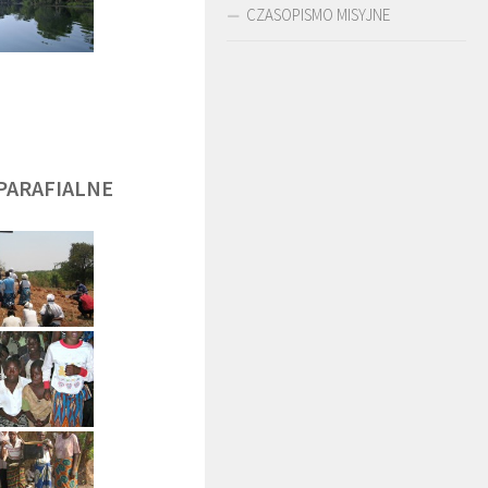
CZASOPISMO MISYJNE
DĘGA
BR. JERZY
O. LUDWIK ZAPAŁA
ZADWÓRNY SJ
SJ
PARAFIALNE