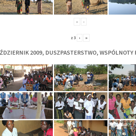
«
‹
z
3
›
»
O. TADEUSZ SAROTA
O. ARTUR WAR
J
SJ
SJ
ŹDZIERNIK 2009, DUSZPASTERSTWO, WSPÓLNOTY 