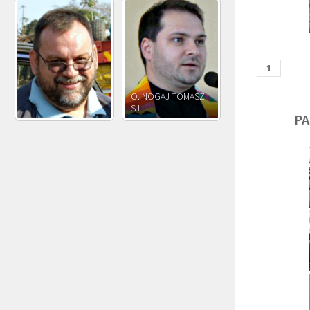
O. JÓZEF
O. JAKUB M.
O. JÓZEF OLEKSY SJ
PAWŁOWSKI SJ
ROSTWOROWSKI S
PA