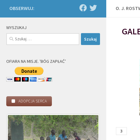
OBSERWUJ:
O. J. ROS
WYSZUKAJ
GALE
Szukaj:
OFIARA NA MISJE. 'BÓG ZAPŁAĆ’
ADOPCJA SERCA