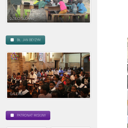
DZIECI ZAMBII
BŁ. JAN BEYZYM
POWOŁANIE MISYJNE
BEATYFIKACJA
PATRONAT MISYJNY