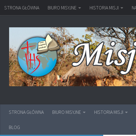
STRONA GŁÓWNA
BIURO MISYJNE
HISTORIA MISJI
N
Przejdź do treści
STRONA GŁÓWNA
BIURO MISYJNE
HISTORIA MISJI
BLOG