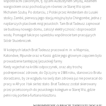
współbraćmi zakonnymi, tj. ojcami Austustynem Smydą, Adamem
wargockiem oraz pochodzącym również ze Starej Wsi ojcem
Michałem Szubą. Po dotarciu, z Polski przez Amsterdam do Lusaki
stolicy Zambii, pierwszą jego stacją misyjną była Chingombe, jedna z
najstarszych placówek misji jezuickich. Tam Brat Tadeusz zajmował
sie budową nowego domu, założył elektryczność i doprowadził
wodę. Pomagał także po sąsiedzku wspólnocie tam pracujących
Sióstr Służebniczek.
W kolejnych latach Brat Tadeusz pracowal m. in. w Mapnsia,
Katondwe, Mpunde oraz w Kasisi. gdzie jego głownym zajęciem bylo
prowadzenie tamtejszej (jezuickiej) farmy.
Kiedy wyjechał na krótki odpoczynek, oraz aby trochę
podreperować zdrowie, do Ojczyzny w 1986 roku, stanowczo Bratu
doradzano, by ze względu na swój stan zdrowia już nie powracał do
pracy w Afryce. I tak sie też stało. Brat Tadeusz został skierowany
przez przełożonych do jezuickiego kolegium w Starej Wsi, gdzie
pełni rolę portiera-furtiana klasztoru.
WSPOMNIENIE O BRACIE TADEUSZU NOGAJU