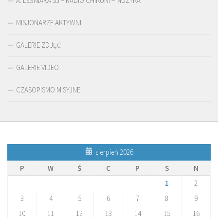
A. LEŚNIARA SJ – RADIO CHIKUNI – MUZYKA
MISJONARZE AKTYWNI
GALERIE ZDJĘĆ
GALERIE VIDEO
CZASOPISMO MISYJNE
sierpień 2026
P
W
Ś
C
P
S
N
1
2
3
4
5
6
7
8
9
10
11
12
13
14
15
16