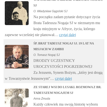
SJ
O. Władysław Gągolski SJ
Na początku zadam pytanie dotyczące życia
Brata Tadeusza Nogaja SJ w nieznanym mu
kraju misyjnym w Afryce, życia, którego
zapewne wcześniej nie planował…
czytaj dalej
ŚP. BRAT TADEUSZ NOGAJ SJ. 19 LAT NA
MISJACH W ZAMBII
O. Tomasz Nogaj SJ
DRODZY UCZESTNICY
UROCZYSTOŚCI POGRZEBOWEJ
Za Jezusem, Synem Bożym, „który jest drogą
w Towarzystwie Jezusowym”…
czytaj dalej
ZE STAREJ WSI DO LUSAKI. ROZMOWA Z BR.
TADEUSZEM NOGAJEM SJ
Anna Żmuda
Każdy człowiek ma swoją historię wyboru