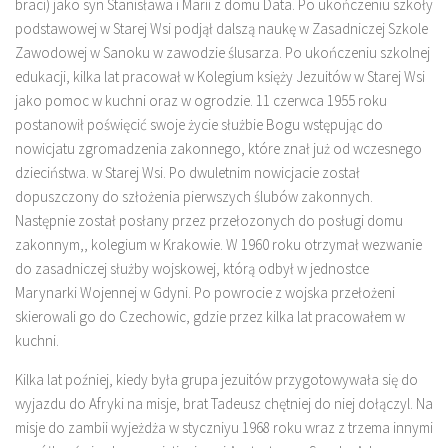
braci) jako syn Stanisława i Marii z domu Data. Po ukończeniu szkoły
podstawowej w Starej Wsi podjął dalszą naukę w Zasadniczej Szkole
Zawodowej w Sanoku w zawodzie ślusarza. Po ukończeniu szkolnej
edukacji, kilka lat pracował w Kolegium księży Jezuitów w Starej Wsi
jako pomoc w kuchni oraz w ogrodzie. 11 czerwca 1955 roku
postanowił poświęcić swoje życie służbie Bogu wstępując do
nowicjatu zgromadzenia zakonnego, które znał już od wczesnego
dzieciństwa. w Starej Wsi. Po dwuletnim nowicjacie został
dopuszczony do szłożenia pierwszych ślubów zakonnych.
Następnie został posłany przez przełozonych do posługi domu
zakonnym,, kolegium w Krakowie. W 1960 roku otrzymał wezwanie
do zasadniczej służby wojskowej, którą odbył w jednostce
Marynarki Wojennej w Gdyni. Po powrocie z wojska przełożeni
skierowali go do Czechowic, gdzie przez kilka lat pracowałem w
kuchni.
Kilka lat poźniej, kiedy była grupa jezuitów przygotowywała się do
wyjazdu do Afryki na misje, brat Tadeusz chętniej do niej dołączyl. Na
misje do zambii wyjeżdża w styczniyu 1968 roku wraz z trzema innymi