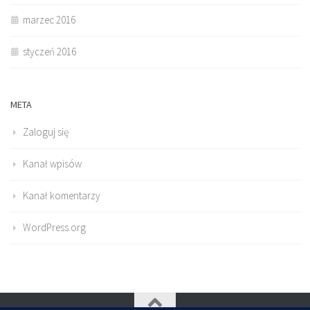
marzec 2016
styczeń 2016
META
Zaloguj się
Kanał wpisów
Kanał komentarzy
WordPress.org