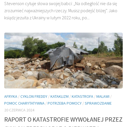
Stevenson cytuje słowa swojej babci: „Na odległość nie da się
zrozumieć najważniejszych rzeczy. Musisz podejść bliżej”. Jako
ksiądz jezuita z Ukrainy w lutym 2022 roku, po...
AFRYKA
/
CYKLON FREDDY
/
KATAKLIZM
/
KATASTROFA
/
MALAWI
/
POMOC CHARYTATYWNA
/
POTRZEBA POMOCY
/
SPRAWOZDANIE
20 CZERWCA 2024
RAPORT O KATASTROFIE WYWOŁANEJ PRZEZ