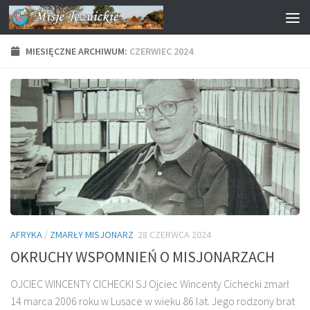
Przejdź do treści
MIESIĘCZNE ARCHIWUM:
CZERWIEC 2024
AFRYKA
/
ZMARŁY MISJONARZ
28 CZERWCA 2024
OKRUCHY WSPOMNIEŃ O MISJONARZACH
OJCIEC WINCENTY CICHECKI SJ Ojciec Wincenty Cichecki zmarł
14 marca 2006 roku w Lusace w wieku 86 lat. Jego rodzony brat