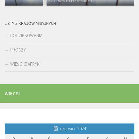
O. ADNRZEJ LEŚNIARA SJ
LISTY Z KRAJÓW MISYJNYCH
PODZIĘKOWANIA
PROŚBY
WIEŚCI Z AFRYKI
WIĘCEJ
czerwiec 2024
P
W
Ś
C
P
S
N