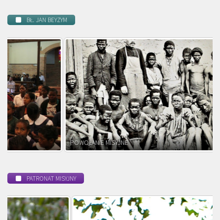
BŁ. JAN BEYZYM
POWOŁANIE MISYJNE
PATRONAT MISYJNY