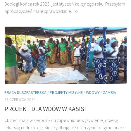
Dobiegł końca rok 2023, jest styczeń kolejnego roku. Przesyłam
oprócz życzeń małe sprawozdanie. To...
PRACA DUSZPASTERSKA
/
PROJEKTY MISYJNE
/
WDOWY
/
ZAMBIA
28 CZERWCA 2024
PROJEKT DLA WDÓW W KASISI
CDzieci mają w sierociń- cu zapewnione wyżywienie, opiekę
lekarską i eduka- cję. Siostry dbają też o ich życie religijne przez