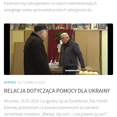
Kazimierz był salezjaninem i w latach osiemdziesiątych
ubiegłego wieku sprowadził polskich salezjanów do...
AFRYKA
28 CZERWCA 2024
RELACJA DOTYCZĄCA POMOCY DLA UKRAINY
Wrocław, 16.01.2024 Czcigodny Ojcze Dyrektorze, Pax Christi!
Dawniej spóźnionym z bożonarodzeniowymi życzeniami
żartobliwie mówiono: „Miesiąc styczeń – czas pisania życzeń”.