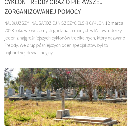
CYKLON FREDDY ORAZ O PIERWSZEJ
ZORGANIZOWANEJ POMOCY
NAJDŁUŻSZY I NAJBARDZIEJ NISZCZYCIELSKI CYKLON 12 marca
2023 roku we wczesnych godzinach rannych w Malawi uderzył
jeden z najgroźniejszych cyklonów tropikalnych, który nazwano
Freddy. We dług późniejszych ocen specjalistów był to
najbardziej dewastacyjny i...