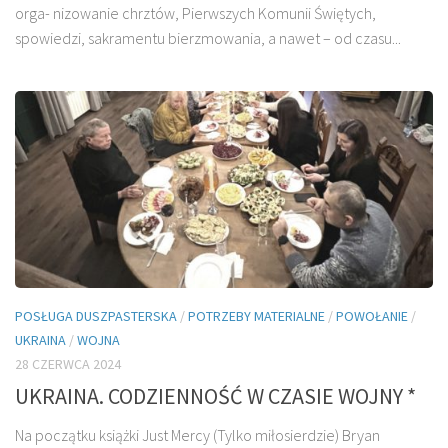
orga- nizowanie chrztów, Pierwszych Komunii Świętych,
spowiedzi, sakramentu bierzmowania, a nawet – od czasu...
POSŁUGA DUSZPASTERSKA
/
POTRZEBY MATERIALNE
/
POWOŁANIE
/
UKRAINA
/
WOJNA
28 CZERWCA 2024
UKRAINA. CODZIENNOŚĆ W CZASIE WOJNY *
Na początku książki Just Mercy (Tylko miłosierdzie) Bryan