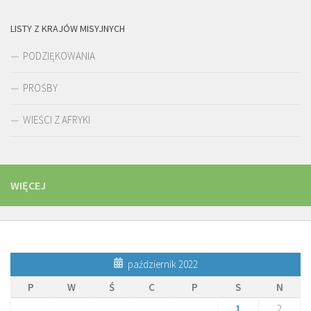
LISTY Z KRAJÓW MISYJNYCH
PODZIĘKOWANIA
PROŚBY
WIEŚCI Z AFRYKI
WIĘCEJ
październik 2022
P
W
Ś
C
P
S
N
1
2