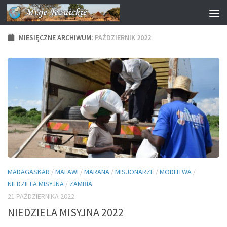
Przejdź do treści
MIESIĘCZNE ARCHIWUM:
PAŹDZIERNIK 2022
MADAGASKAR
/
MALAWI
/
MARANA
/
MISJONARZE
/
MODLITWA
/
NIEDZIELA MISYJNA
/
ZAMBIA
21 PAŹDZIERNIKA 2022
NIEDZIELA MISYJNA 2022