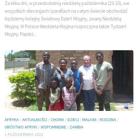
Za kilka dni, w przedostatnią niedzielę października (23.10), we
wszystkich diecezjach i parafiach na całym świecie obchodzić
będziemy kolejny Światowy Dzień Misyjny, zwany Niedzielą
Misyjną. W Polsce Niedziela Misyjna rozpoczyna także Tydzień
Misyjny. Papież...
AFRYKA
/
AKTUALNOŚCI
/
CHOMA
/
DZIECI
/
MALAWI
/
RODZINA
/
UBÓSTWO AFRYKI
/
WSPOMNIENIE
/
ZAMBIA
1 PAŹDZIERNIKA 2022