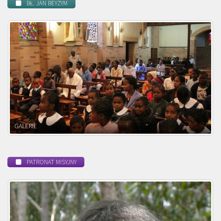
BŁ. JAN BEYZYM
POWOŁANIE MISYJNE
PATRONAT MISYJNY