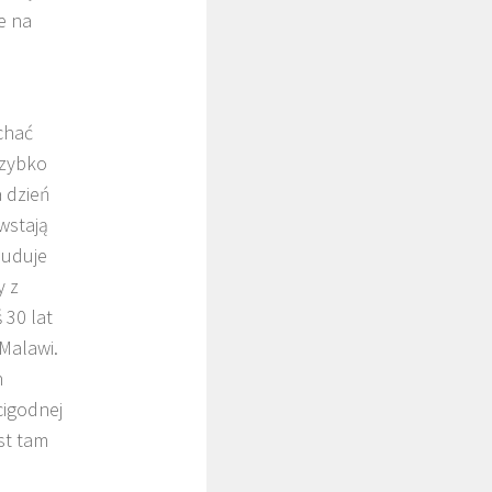
e na
chać
szybko
a dzień
wstają
buduje
y z
 30 lat
Malawi.
h
cigodnej
est tam