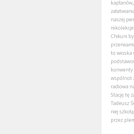
kapłanów, 
załatwiani
naszej pie
rekolekcje
Chikuni by
przerwami 
to wioska 
podstawowe
konwenty t
wspólnot z
radiowa na
Stację tę 
Tadeusz Św
niej szkoł
przez ple