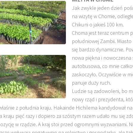
Jak zwykle jeden dzień poś
na wizytę w Chomie, odległe
Chikuni o jakieś 100 km.
Choma jest teraz centrum p
południowej Zambii. Miasto 
się bardzo dynamicznie. Po
nowa piękna i nowoczesna 
autobusowa, co mnie całko
zaskoczyło. Oczywiście w mi
panuje duży ruch.
Ludzie są zadowoleni, bo m
nowy rząd i prezydenta, któ
właśnie z południa kraju. Hakainde Hichilema kandydował na
 kraju pięć razy i dopiero za szóstym razem udało mu się z
ozycję w rządzie. A kraj stoi przed ogromnymi wyzwaniami. Ni
cze wpływają negatywnie na rolnictwo i gospodarkę, ale ta