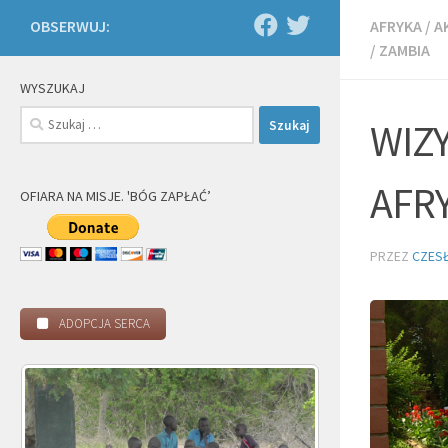
OBSERWUJ:
AFRYKA
/
A
/
ZAMBIA
WYSZUKAJ
Szukaj:
WIZ
AFR
OFIARA NA MISJE. 'BÓG ZAPŁAĆ’
PRZEZ
CZES
ADOPCJA SERCA