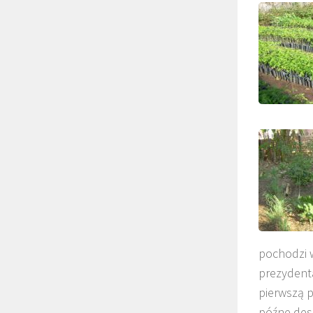
pochodzi 
prezydenta
pierwszą p
późne desz