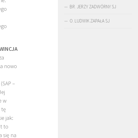
ne.
BR. JERZY ZADWÓRNY SJ
ego
O. LUDWIK ZAPAŁA SJ
ego
 WARDĘGA
BR. JERZY
O. LUDWIK ZAPAŁA
WINCJA
ZADWÓRNY SJ
SJ
za
 na nowo
 (SAP –
Jej
e w
 tę
ie jak:
t to
a się na