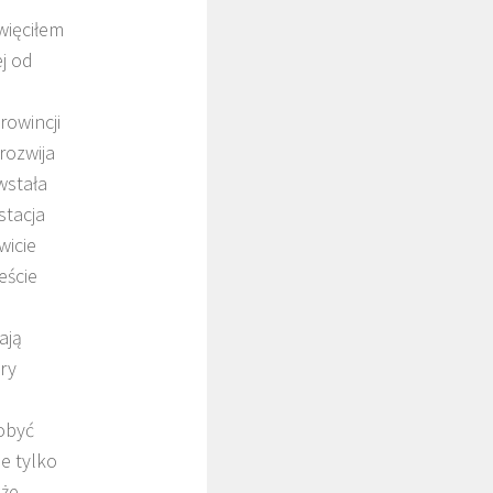
więciłem
j od
rowincji
rozwija
wstała
stacja
wicie
eście
ają
ry
dobyć
e tylko
kże