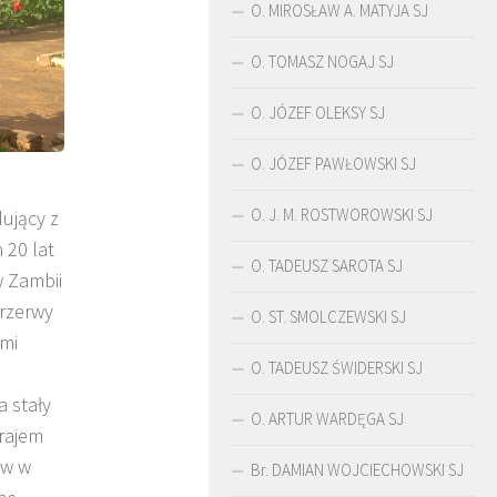
O. MIROSŁAW A. MATYJA SJ
O. TOMASZ NOGAJ SJ
O. JÓZEF OLEKSY SJ
O. JÓZEF PAWŁOWSKI SJ
O. J. M. ROSTWOROWSKI SJ
dujący z
 20 lat
O. TADEUSZ SAROTA SJ
w Zambii
przerwy
O. ST. SMOLCZEWSKI SJ
mi
ŚLADAMI BEYZYMA
DUCHOWOŚĆ
O. TADEUSZ ŚWIDERSKI SJ
 stały
O. ARTUR WARDĘGA SJ
rajem
ów w
Br. DAMIAN WOJCIECHOWSKI SJ