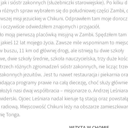
jak i sióstr zakonnych (służebniczki starowiejskie). Po kilku 
a różnych spraw wybrałem się do południowej części Zambii, 
rwszej misji jezuickiej w Chikuni. Odprawiłem tam moje doroc
 i oczywiście odwiedziłem znajomych i przyjaciół.
ło moją pierwszą placówką misyjną w Zambii. Spędziłem tam 
jakieś 12 lat mojego życia. Zawsze mile wspominam to miejsc
w buszu, 11 km od głównej drogi, ale istnieją tu dwie szkoły
, dwie szkoły średnie, szkoła nauczycielska, trzy duże kości
rzech różnych zgromadzeń sióstr zakonnych, nie licząc trze
akonnych jezuitów. Jest tu nawet restauracja i piekarnia ora
dająca programy prawie na całą diecezję, choć służy głównie
założyli nasi dwaj współbracia – misjonarze o. Andrzej Leśniara
iderski. Ojciec Leśniara nadal kieruje tą stacją oraz powstał
ą radiową. Miejscowość Chikuni leży na obszarze zamieszkiw
mię Tonga.
WIZYTA W CHOMIE