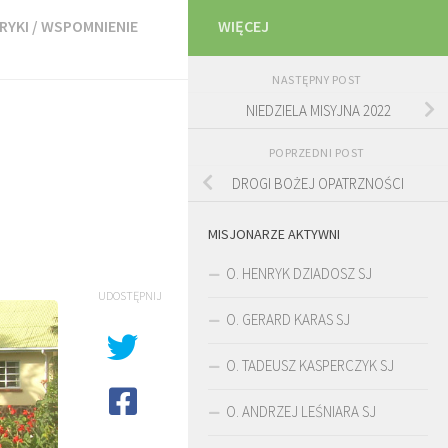
RYKI
/
WSPOMNIENIE
WIĘCEJ
NASTĘPNY POST
NIEDZIELA MISYJNA 2022
POPRZEDNI POST
DROGI BOŻEJ OPATRZNOŚCI
MISJONARZE AKTYWNI
O. HENRYK DZIADOSZ SJ
UDOSTĘPNIJ
O. GERARD KARAS SJ
O. TADEUSZ KASPERCZYK SJ
O. ANDRZEJ LEŚNIARA SJ