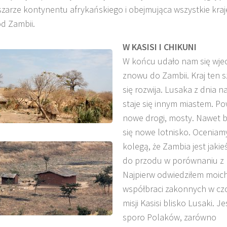
zarze kontynentu afrykańskiego i obejmująca wszystkie kraj
d Zambii.
W KASISI I CHIKUNI
W końcu udało nam się wje
znowu do Zambii. Kraj ten 
się rozwija. Lusaka z dnia n
staje się innym miastem. Po
nowe drogi, mosty. Nawet 
się nowe lotnisko. Oceniam
kolegą, że Zambia jest jakieś
do przodu w porównaniu z 
Najpierw odwiedziłem moic
współbraci zakonnych w cz
misji Kasisi blisko Lusaki. J
sporo Polaków, zarówno