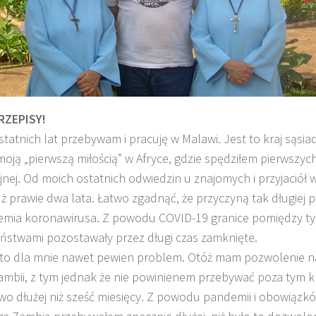
RZEPISY!
statnich lat przebywam i pracuję w Malawi. Jest to kraj sąsia
oją „pierwszą miłością” w Afryce, gdzie spędziłem pierwszych
jnej. Od moich ostatnich odwiedzin u znajomych i przyjaciół 
uż prawie dwa lata. Łatwo zgadnąć, że przyczyną tak długiej 
emia koronawirusa. Z powodu COVID-19 granice pomiędzy ty
KULT
stwami pozostawały przez długi czas zamknięte.
 to dla mnie nawet pewien problem. Otóż mam pozwolenie na
ambii, z tym jednak że nie powinienem przebywać poza tym k
wo dłużej niż sześć miesięcy. Z powodu pandemii i obowiązk