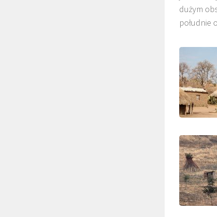
dużym obs
południe o