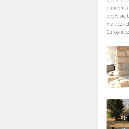
pandemia 
obyło się 
maluczkich
Europie c