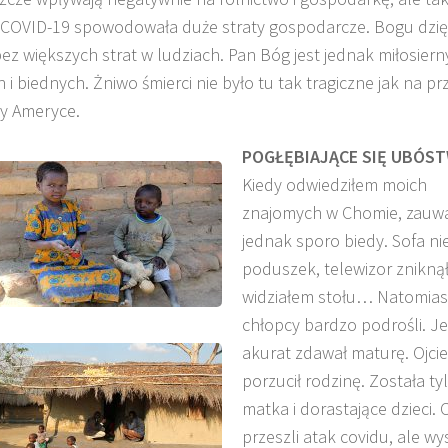
COVID-19 spowodowała duże straty gospodarcze. Bogu dzięk
bez większych strat w ludziach. Pan Bóg jest jednak miłosier
 i biednych. Żniwo śmierci nie było tu tak tragiczne jak na pr
zy Ameryce.
POGŁĘBIAJĄCE SIĘ UBÓS
Kiedy odwiedziłem moich
znajomych w Chomie, zauw
jednak sporo biedy. Sofa ni
poduszek, telewizor zniknął
widziałem stołu… Natomias
chłopcy bardzo podrośli. J
akurat zdawał maturę. Ojci
porzucił rodzinę. Została ty
matka i dorastające dzieci. 
przeszli atak covidu, ale wys