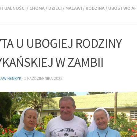
KTUALNOŚCI
/
CHOMA
/
DZIECI
/
MALAWI
/
RODZINA
/
UBÓSTWO AF
YTA U UBOGIEJ RODZINY
YKAŃSKIEJ W ZAMBII
ŁAW HENRYK
·
1 PAŹDZIERNIKA 2022