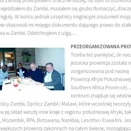
a Zambią przebywałem znacznie dłużej, niż było to dozwolo
 wjeżdżałem do Zambii, musiałem się grubo tłumaczyć, dlacz
eguły. W końcu jednak urzędnicy imigracyjni zrozumieli moją
i nie skasowali mi mojego dokumentu dającego prawo do stał
ia w Zambii. Odetchnąłem z ulgą…
O. TADEUSZ SAROTA
O. ARTUR
PRZEORGANIZOWANA PRO
SKI SJ
SJ
SJ
Trzeba też pamiętać, że nas
jezuicka prowincja została
zorganizowana pod nazwą
Prowincji Afryki Południowej
Southern Africa Provin-ce). 
centrum znajduje się właśni
olicy Zambii. Oprócz Zambii i Malawi, które wcześniej tworzyły
w jej skład weszły inne kraje z regionu południowej Afryki, tak
Mozambik, RPA, Botswana, Namibia, Lesotho i Eswa-tini. Jes
jwiększych prowincji zakonnych na całym świecie, rozciągając