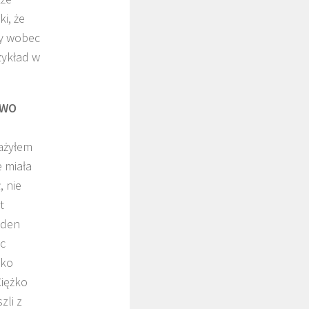
i, że
ny wobec
zykład w
TWO
ażyłem
e miała
, nie
t
eden
ec
lko
Ciężko
zli z