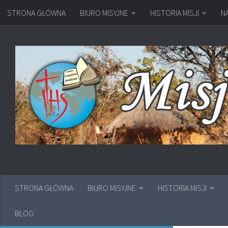
STRONA GŁÓWNA
BIURO MISYJNE
HISTORIA MISJI
N
Przejdź do treści
STRONA GŁÓWNA
BIURO MISYJNE
HISTORIA MISJI
BLOG