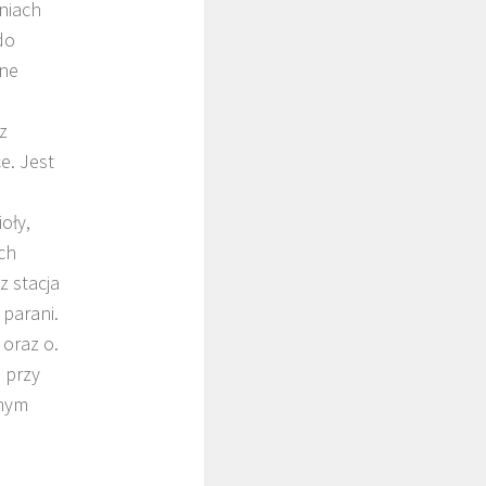
dniach
do
zne
z
e. Jest
oły,
ch
z stacja
 parani.
 oraz o.
ą przy
anym