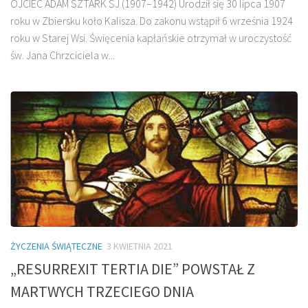
OJCIEC ADAM SZTARK SJ (1907–1942) Urodził się 30 lipca 1907
roku w Zbiersku koło Kalisza. Do zakonu wstąpił 6 września 1924
roku w Starej Wsi. Święcenia kapłańskie otrzymał w uroczystość
św. Jana Chrzciciela w...
ŻYCZENIA ŚWIĄTECZNE
3 KWIETNIA 2021
„RESURREXIT TERTIA DIE” POWSTAŁ Z
MARTWYCH TRZECIEGO DNIA