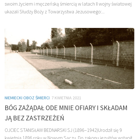
swoim życiem i męczeńską śmiercią w latach II wojny światowej
ukazali Słudzy Boży z Towarzystwa Jezusowego:...
NIEMIECKI OBOZ ŚMIERCI
7 KWIETNIA 2021
BÓG ZAŻĄDAŁ ODE MNIE OFIARY I SKŁADAM
JĄ BEZ ZASTRZEŻEŃ
OJCIEC STANISŁAW BEDNARSKI SJ (1896–1942)Urodził się 9
kwietnia 1896 roku w Nowym Sączu. Do zakonu jezuitów wstąpił