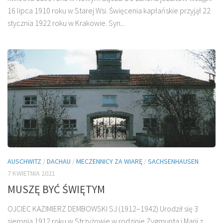
16 lipca 1910 roku w Starej Wsi. Święcenia kapłańskie przyjął 22
stycznia 1922 roku w Krakowie. Syn...
AUSCHWITZ
/
DACHAU
/
MECZENNICY ZA WIARĘ
/
SACHSENHAUSEN
7 KWIETNIA 2021
MUSZĘ BYĆ ŚWIĘTYM
OJCIEC KAZIMIERZ DEMBOWSKI SJ (1912–1942) Urodził się 3
sierpnia 1912 roku w Strzyżowie w rodzinie Zygmunta i Marii z