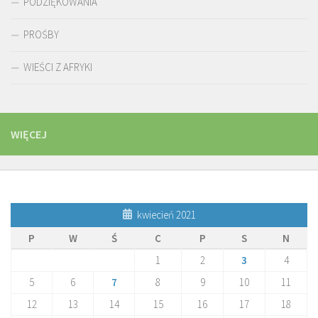
PODZIĘKOWANIA
PROŚBY
WIEŚCI Z AFRYKI
WIĘCEJ
kwiecień 2021
P
W
Ś
C
P
S
N
1
2
3
4
5
6
7
8
9
10
11
12
13
14
15
16
17
18