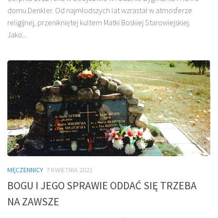
domu Denkler. Od najmłodszych lat wzrastał w atmosferze
religijnej, przenikniętej kultem Matki Boskiej Starowiejskiej.
Jako...
MĘCZENNICY
7 KWIETNIA 2021
BOGU I JEGO SPRAWIE ODDAĆ SIĘ TRZEBA
NA ZAWSZE