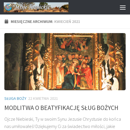
Przejdź do treści
MIESIĘCZNE ARCHIWUM:
KWIECIEŃ 2021
SŁUGA BOŻY
22 KWIETNIA 2021
MODLITWA O BEATYFIKACJĘ SŁUG BOŻYCH
Ojcze Niebieski, Ty w swoim Synu Jezusie Chrystusie do końca
nas umiłowałeś! Dziękujemy Ci za świadectwo miłości, jakie