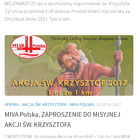
MISJONARZY 25 lipca obchodzimy wspomnienie św. Krzysztofa.
Żył on na przełomie II i III stulecia. Poniósł śmierć męczeńską za
Chrystusa około 250 r. Tyle o nim...
AFRYKA
/
AKCJA ŚW. KRZYSZTOFA
/
MIVA POLSKA
25 LIPCA 2017
MIVA Polska. ZAPROSZENIE DO MISYJNEJ
AKCJI ŚW. KRZYSZTOFA
ZAPROSZENIE do misyjnej Akcji św. Krzysztof – 1 gr za 1 km MIVA