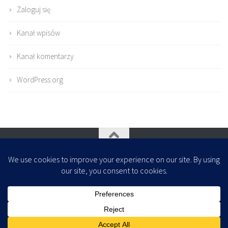
Zaloguj się
Kanał wpisów
Kanał komentarzy
WordPress.org
Oparte na
- Zaprojektowany z
Motyw Hueman