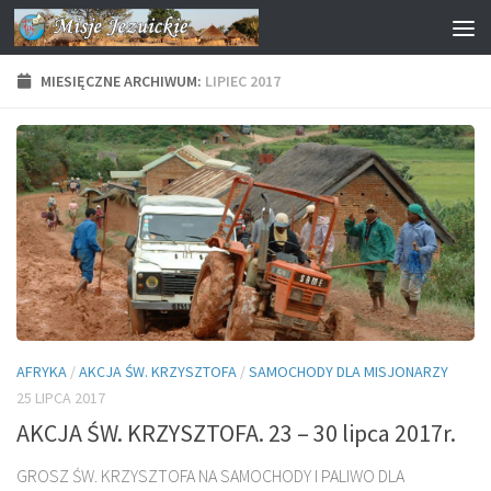
Przejdź do treści
MIESIĘCZNE ARCHIWUM:
LIPIEC 2017
AFRYKA
/
AKCJA ŚW. KRZYSZTOFA
/
SAMOCHODY DLA MISJONARZY
25 LIPCA 2017
AKCJA ŚW. KRZYSZTOFA. 23 – 30 lipca 2017r.
GROSZ ŚW. KRZYSZTOFA NA SAMOCHODY I PALIWO DLA