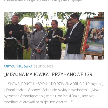
AFRYKA
/
MAJÓWKA
22 LIPCA 2017
„MISYJNA MAJÓWKA” PRZY ŁANOWEJ 39
SŁOWA JEDNYCH INSPIRUJĄ DO DZIAŁANIA DRUGICH Pragnę się
z Wami podzielić opowieścią o niezwykłym wydarzeniu. „Może
by zachęcić modlących się w maju do Matki Bożej, aby swą
modlitwę ofiarowali za misje i misjonarzy…?”...