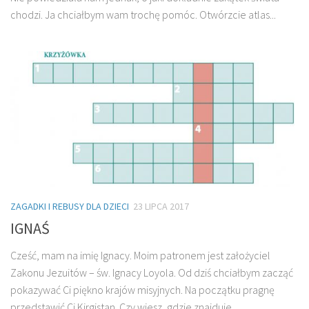
chodzi. Ja chciałbym wam trochę pomóc. Otwórzcie atlas...
ZAGADKI I REBUSY DLA DZIECI
23 LIPCA 2017
IGNAŚ
Cześć, mam na imię Ignacy. Moim patronem jest założyciel
Zakonu Jezuitów – św. Ignacy Loyola. Od dziś chciałbym zacząć
pokazywać Ci piękno krajów misyjnych. Na początku pragnę
przedstawić Ci Kirgistan. Czy wiesz, gdzie znajduje...