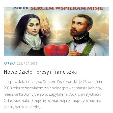
AFRYKA
22 LIPCA 2017
Nowe Dzieło Teresy i Franciszka
Jak powstała inicjatywa Sercem Wspieram Misje 25 wrześniu
2013 roku rozmawiałem z niepełnosprawną starszą kobietą,
mieszkanką Domu Seniora. Zapytałem: „Co u pani słychać?”.
Odpowiedziała: „Czuję się beznadziejnie, moje życie nie ma
sensu, bardzo cierpię,...