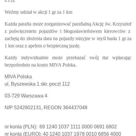
s.13).
Weźmy udział w akcji 1 gr za 1 km
Każda parafia może zorganizować parafialną
Akcję św. Krzysztof
z poświęceniem pojazdów i błogosławieństwem kierowców z
zachętą do złożenia daru na pojazdy misyjne w myśl hasła 1 gr za
1 km oraz z apelem o bezpieczną jazdę.
Każdy indywidualnie może przekazać swój dar wpłacając
bezpośrednio na konto MIVA Polska.
MIVA Polska
ul. Byszewska 1 skr. poczt 112
03-729 Warszawa 4
NIP 5242802131, REGON 364437048
nr konta
(PLN)
: 69 1240 1037 1111 0000 0691 6802
nr konta
(EURO)
: 40 1240 1037 1978 0010 6856 4000