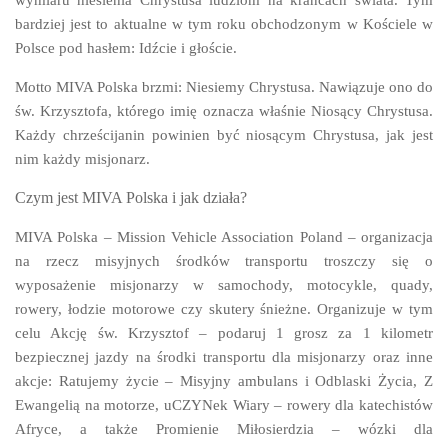
bardziej jest to aktualne w tym roku obchodzonym w Kościele w
P
olsce pod hasłem:
Idźcie i głoście
.
Motto MIVA Polska brzmi:
Niesiemy Chrystusa
. Nawiązuje ono do
św. Krzysztofa, którego imię oznacza właśnie
Niosący Chrystusa
.
Każdy chrześcijanin powinien być niosącym Chrystusa, jak jest
nim każdy misjonarz.
Czym jest MIVA Polska i jak działa?
MIVA Polska – Mission Vehicle Association Poland – organ
izacja
na rzecz misyjnych środków transportu troszczy się o
wyposażenie misjonarzy w samochody, motocykle, quady,
rowery, łodzie motorowe czy skutery śnieżne. Organizuje w tym
celu Akcję św. Krzysztof –
podaruj 1 grosz za 1 kilometr
bezpiecznej jazdy na środki transportu dla misjonarzy
oraz inne
akcje:
Ratujemy życie – Misyjny ambulans i Odblaski Życia
,
Z
Ewangelią na motorze, uCZYNek Wiary – rowery dla katechistów
Afryce,
a także
Promienie Miłosierdzia – wózki dla