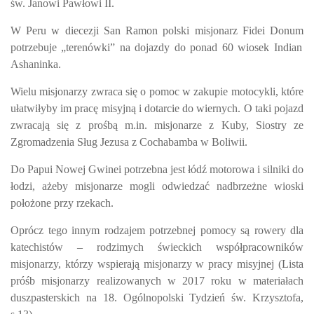
św. Janowi Pawłowi II.
W Peru w diecezji San Ramon polski misjonarz
Fidei Donum
potrzebuje „terenówki” na dojazdy do ponad 60 wiosek Indian
Ashaninka.
Wielu misjonarzy zwraca się o pomoc w zakupie motocykli, które
ułatwiłyby im pracę misyjną i dotarcie do wiernych. O taki pojazd
zwracają się z prośbą m.in. misjonarze z Kuby, Siostry ze
Zgromadzenia Sług Jezusa z Cochabamba w Boliwii.
Do Papui Nowej Gwinei potrzebna jest łódź motorowa i silniki do
łodzi, ażeby misjonarze mogli odwiedzać nadbrzeżne wioski
położone przy rzekach.
Oprócz tego innym rodzajem potrzebnej pomocy są rowery dla
katechistów – rodzimych świeckich współpracowników
misjonarzy, którzy wspierają misjonarzy w pracy misyjnej (Lista
próśb misjonarzy realizowanych w 2017 roku w materiałach
duszpasterskich na 18. Ogólnopolski Tydzień św. Krzysztofa,