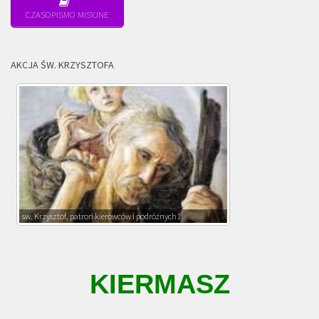
CZASOPISMO MISYJNE
AKCJA ŚW. KRZYSZTOFA
sw. Krzysztof, patron kierowców i podróżnych1
KIERMASZ