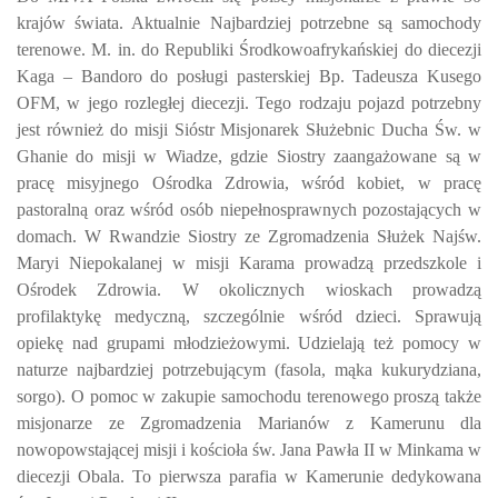
krajów świata. Aktualnie Najbardziej potrzebne są samochody
terenowe. M. in. do Republiki Środkowoafrykańskiej do diecezji
Kaga – Bandoro do posługi pasterskiej Bp. Tadeusza Kusego
OFM, w jego rozległej diecezji. Tego rodzaju pojazd potrzebny
jest również do misji Sióstr Misjonarek Służebnic Ducha Św. w
Ghanie do misji w Wiadze, gdzie Siostry zaangażowane są w
pracę misyjnego Ośrodka Zdrowia, wśród kobiet, w pracę
pastoralną oraz wśród osób niepełnosprawnych pozostających w
domach. W Rwandzie Siostry ze Zgromadzenia Służek Najśw.
Maryi Niepokalanej w misji Karama prowadzą przedszkole i
Ośrodek Zdrowia. W okolicznych wioskach prowadzą
profilaktykę medyczną, szczególnie wśród dzieci. Sprawują
opiekę nad grupami młodzieżowymi. Udzielają też pomocy w
naturze najbardziej potrzebującym (fasola, mąka kukurydziana,
sorgo). O pomoc w zakupie samochodu terenowego proszą także
misjonarze ze Zgromadzenia Marianów z Ka
merunu dla
nowopowstającej misji i kościoła św. Jana Pawła II w Minkama w
diecezji Obala. To pierwsza parafia w Kamerunie dedykowana