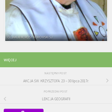
O. JAKUB M. ROSTWOROWSKI SJ
O. T
WIĘCEJ
NASTĘPNY POST
AKCJA ŚW. KRZYSZTOFA. 23 – 30 lipca 2017r.
POPRZEDNI POST
LEKCJA GEOGRAFII