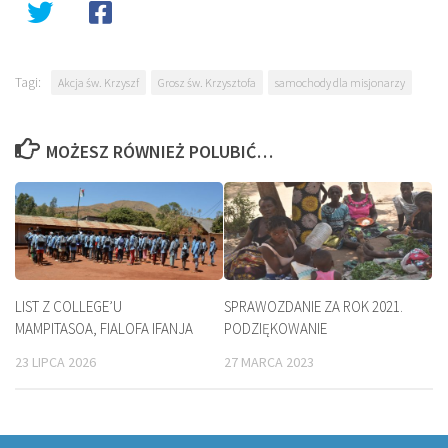
Tagi:
Akcja św. Krzyszf
Grosz św. Krzysztofa
samochody dla misjonarzy
MOŻESZ RÓWNIEŻ POLUBIĆ…
LIST Z COLLEGE’U
SPRAWOZDANIE ZA ROK 2021.
MAMPITASOA, FIALOFA IFANJA
PODZIĘKOWANIE
23 LIPCA 2026
27 MARCA 2023