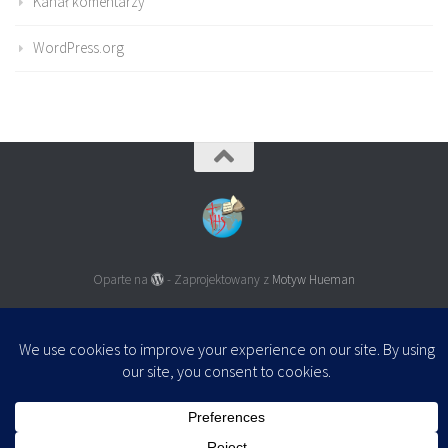
Kanał komentarzy
WordPress.org
Oparte na
- Zaprojektowany z
Motyw Hueman