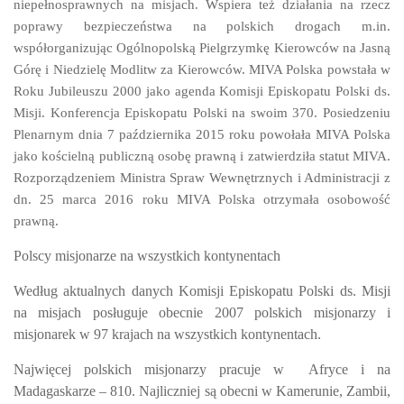
niepełnosprawnych na misjach.
Wspiera też działania na rzecz
poprawy bezpieczeństwa na polskich drogach m.in.
współorganizując Ogólnopolską Pielgrzymkę Kierowców na Jasną
Górę i Niedzielę Modlitw za Kierowców. MIVA Polska powstała w
Roku Jubileuszu 2000 jako agenda Komisji Episkopatu Polski ds.
Misji. Konferencja Episkopatu Polski na swoim 370. Posiedzeniu
Plenarnym dnia 7 października 2015 roku powołała MIVA Polska
jako kościelną publiczną osobę prawną i zatwierdziła statut MIVA.
Rozporządzeniem Ministra Spraw Wewnętrznych i Administracji z
dn. 25 marca 2016 roku MIVA Polska otrzymała osobowość
prawną.
Polscy misjonarze na wszystkich kontynentach
Według aktualnych danych Komisji Episkopatu Polski ds. Misji
na misjach posługuje
obecnie 2007 polskich misjonarzy i
misjonarek
w
97 krajach
na wszystkich kontynentach.
Najwięcej polskich misjonarzy pracuje w
Afryce i na
Madagaskarze
– 810. Najliczniej są obecni w Kamerunie, Zambii,