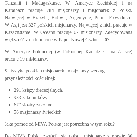
Tanzanii i Madagaskarze. W
Ameryce Łacińskiej i na
Karaibach
pracuje 784 misjonarzy i misjonarek z Polski.
Najwięcej w Brazylii, Boliwii, Argentynie, Peru i Ekwadorze.
W
Azji
jest 327 polskich misjonarzy. Najwięcej z nich pracuje w
Kazachstanie. W
Oceanii
pracuje 67 misjonarzy. Zdecydowana
większość z nich pracuje w Papui Nowej Gwinei – 63.
W
Ameryce Północnej
(w Północnej Kanadzie i na Alasce)
pracuje 19 misjonarzy.
Statystyka polskich misjonarek i misjonarzy według
przynależności kościelnej:
291 księży diecezjalnych,
983 zakonników,
677 siostry zakonne
56 misjonarzy świeckich,
Jaka pomoc od MIVA Polska jest potrzebna w tym roku?
Do MIVA Polska zwrócili się polscy misjonarze z prawie 30