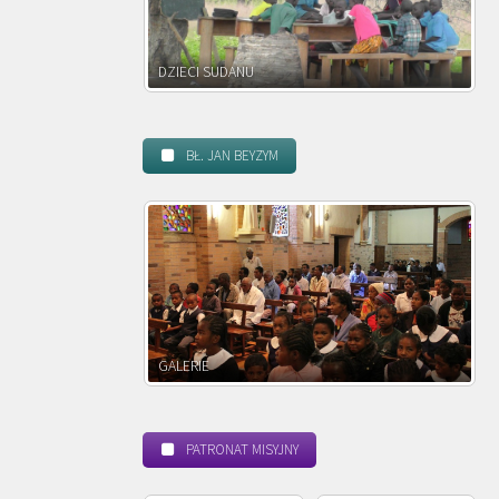
NU
DZIECI ZAMBII
BŁ. JAN BEYZYM
POWOŁANIE MISYJNE
PATRONAT MISYJNY