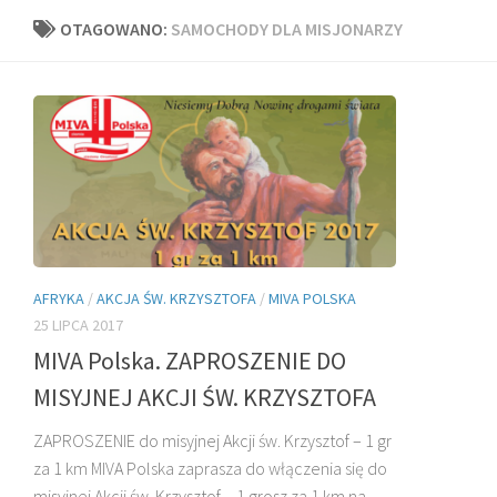
OTAGOWANO:
SAMOCHODY DLA MISJONARZY
AFRYKA
/
AKCJA ŚW. KRZYSZTOFA
/
MIVA POLSKA
25 LIPCA 2017
MIVA Polska. ZAPROSZENIE DO
MISYJNEJ AKCJI ŚW. KRZYSZTOFA
ZAPROSZENIE do misyjnej Akcji św. Krzysztof – 1 gr
za 1 km MIVA Polska zaprasza do włączenia się do
misyjnej Akcji św. Krzysztof – 1 grosz za 1 km na