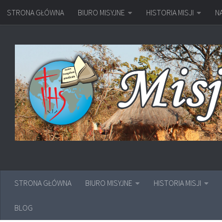
STRONA GŁÓWNA
BIURO MISYJNE
HISTORIA MISJI
N
Przejdź do treści
STRONA GŁÓWNA
BIURO MISYJNE
HISTORIA MISJI
BLOG