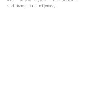
środki transportu dla misjonarzy....
DZIECI MADAGASKARU
BŁ. JAN BEYZYM