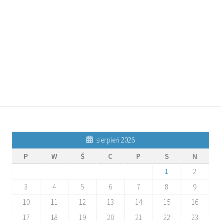
O. JAKUB M.
O. TADEUSZ SAROTA
 SJ
ROSTWOROWSKI SJ
SJ
sierpień 2026
P
W
Ś
C
P
S
N
1
2
3
4
5
6
7
8
9
10
11
12
13
14
15
16
17
18
19
20
21
22
23