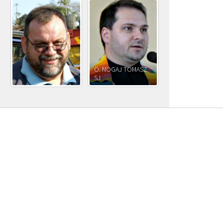
O. NOGAJ TOMASZ
O. JÓZEF
SJ
O. JÓZEF OLEKSY SJ
PAWŁOWSKI