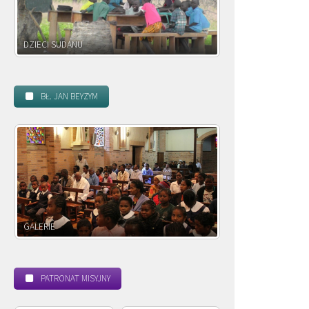
DZIECI ZAMBII
BŁ. JAN BEYZYM
POWOŁANIE MISYJNE
PATRONAT MISYJNY