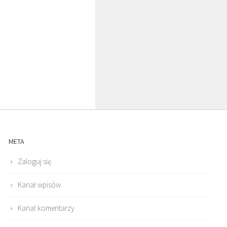
O. ARTUR WARDĘGA
BR. JERZY
O. LU
SJ
ZADWÓRNY SJ
SJ
META
Zaloguj się
Kanał wpisów
Kanał komentarzy