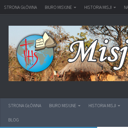
STRONA GŁÓWNA
BIURO MISYJNE
HISTORIA MISJI
N
Przejdź do treści
STRONA GŁÓWNA
BIURO MISYJNE
HISTORIA MISJI
BLOG