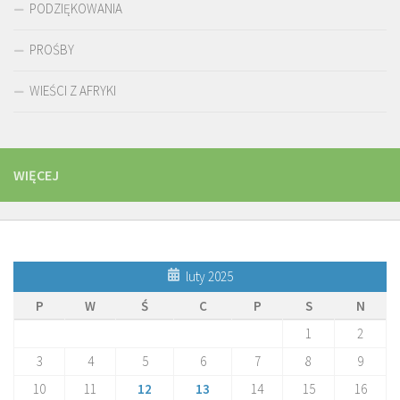
PODZIĘKOWANIA
PROŚBY
WIEŚCI Z AFRYKI
WIĘCEJ
luty 2025
P
W
Ś
C
P
S
N
1
2
3
4
5
6
7
8
9
10
11
12
13
14
15
16