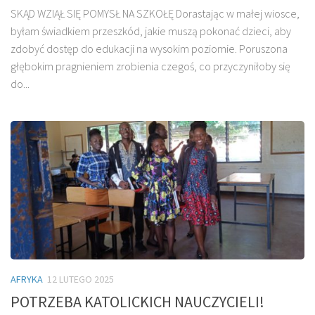
SKĄD WZIĄŁ SIĘ POMYSŁ NA SZKOŁĘ Dorastając w małej wiosce,
byłam świadkiem przeszkód, jakie muszą pokonać dzieci, aby
zdobyć dostęp do edukacji na wysokim poziomie. Poruszona
głębokim pragnieniem zrobienia czegoś, co przyczyniłoby się
do...
AFRYKA
12 LUTEGO 2025
POTRZEBA KATOLICKICH NAUCZYCIELI!