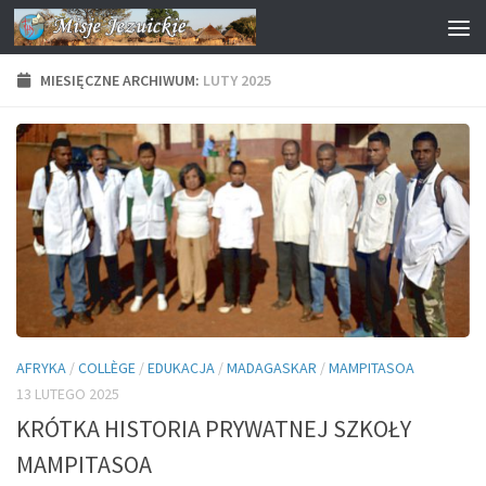
Przejdź do treści
MIESIĘCZNE ARCHIWUM:
LUTY 2025
AFRYKA
/
COLLÈGE
/
EDUKACJA
/
MADAGASKAR
/
MAMPITASOA
13 LUTEGO 2025
KRÓTKA HISTORIA PRYWATNEJ SZKOŁY
MAMPITASOA