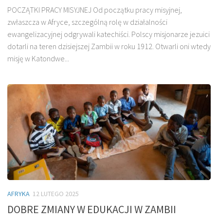
POCZĄTKI PRACY MISYJNEJ Od początku pracy misyjnej,
zwłaszcza w Afryce, szczególną rolę w działalności
ewangelizacyjnej odgrywali katechiści. Polscy misjonarze jezuici
dotarli na teren dzisiejszej Zambii w roku 1912. Otwarli oni wtedy
misję w Katondwe...
AFRYKA
12 LUTEGO 2025
DOBRE ZMIANY W EDUKACJI W ZAMBII