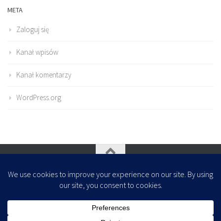
META
Zaloguj się
Kanał wpisów
Kanał komentarzy
WordPress.org
Oparte na
- Zaprojektowany z
Motyw Hueman