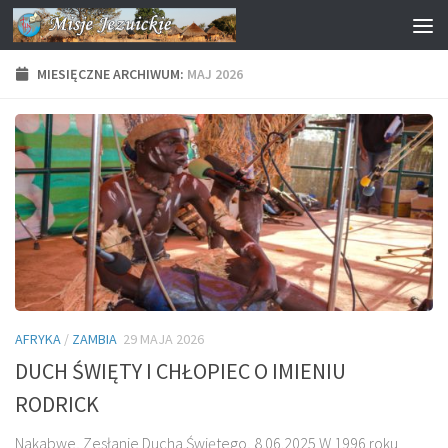
Przejdź do treści
MIESIĘCZNE ARCHIWUM:
MAJ 2026
AFRYKA
/
ZAMBIA
29 MAJA 2026
DUCH ŚWIĘTY I CHŁOPIEC O IMIENIU
RODRICK
Nakabwe, Zesłanie Ducha Świętego, 8.06.2025 W 1996 roku