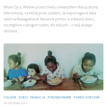
Witam Ojca, Właśnie przed chwilą odwiedziłem Waszą stronę
internetową, na której przeczytałem, że wspomagacie kilka
szkół na Madagaskarze. Niesiecie pomoc w edukacji dzieci,
szczególnie z ubogich rodzin, dla których – z racji dużego
ubóstwa...
COLLÈGE
/
DZIECI
/
EDUKACJA
/
PODZIĘKOWANIE
/
POMOC DZIECIOM
16 GRUDNIA 2017