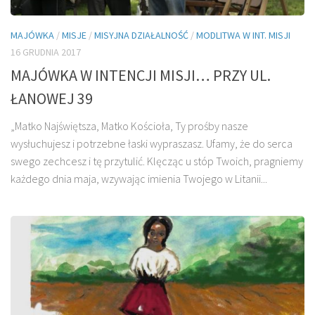
MAJÓWKA
/
MISJE
/
MISYJNA DZIAŁALNOŚĆ
/
MODLITWA W INT. MISJI
16 GRUDNIA 2017
MAJÓWKA W INTENCJI MISJI… PRZY UL.
ŁANOWEJ 39
„Matko Najświętsza, Matko Kościoła, Ty prośby nasze
wysłuchujesz i potrzebne łaski wypraszasz. Ufamy, że do serca
swego zechcesz i tę przytulić. Klęcząc u stóp Twoich, pragniemy
każdego dnia maja, wzywając imienia Twojego w Litanii...