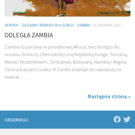
AFRYKA
/
ZAGADKI I REBUSY DLA DZIECI
/
ZAMBIA
16 GRUDNIA 2017
ODLEGŁA ZAMBIA
Zambia to państwo w południowej Afryce, bez dostępu do
oceanu. Graniczy z Demokratyczną Republiką Konga, Tanzanią,
Malawi, Mozambikiem, Zimbabwe, Botswaną, Namibią i Angolą.
Stolicą kraju jest Lusaka. W Zambii znajduje się największy na
świecie...
Następna strona »
OBSERWUJ: