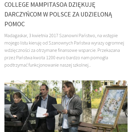
COLLEGE MAMPITASOA DZIĘKUJĘ
DARCZYŃCOM W POLSCE ZA UDZIELONĄ
POMOC
Madagaskar, 3 kwietnia 2017 Szanowni Państwo, na wstępie
mojego listu kieruję od Szanownych Państwa wyrazy ogromnej
wdzięczności za otrzymane finansowe wsparcie. Przekazana
przez Państwa kwota 1200 euro bardzo nam pomogła
podtrzymać funkcjonowanie naszej szkolnej...