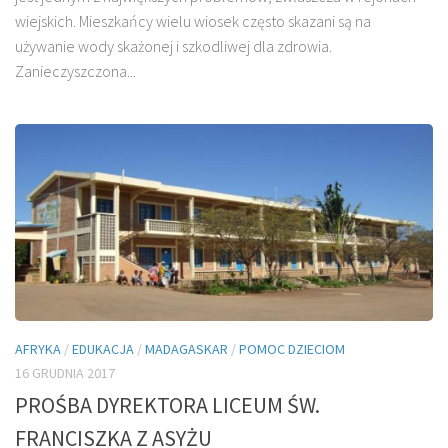
wiejskich. Mieszkańcy wielu wiosek często skazani są na
używanie wody skażonej i szkodliwej dla zdrowia.
Zanieczyszczona...
AFRYKA
/
EDUKACJA
/
MADAGASKAR
/
POMOC DZIECIOM
16 GRUDNIA 2017
PROŚBA DYREKTORA LICEUM ŚW.
FRANCISZKA Z ASYŻU