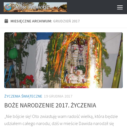
Przejdź do treści
MIESIĘCZNE ARCHIWUM:
GRUDZIEŃ 2017
ŻYCZENIA ŚWIĄTECZNE
19 GRUDNIA 2017
BOŻE NARODZENIE 2017. ŻYCZENIA
„Nie bójcie się! Oto zwiastuję wam radość wielką, która będzie
udziałem całego narodu; dziś w mieście Dawida narodził się