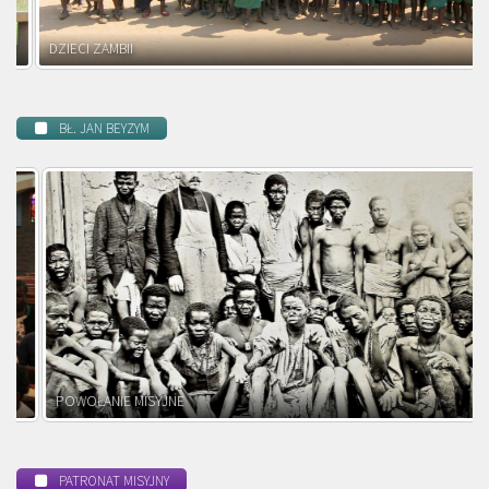
DZIECI ZAMBII
BŁ. JAN BEYZYM
POWOŁANIE MISYJNE
PATRONAT MISYJNY