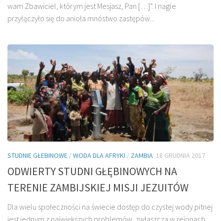
wam Zbawiciel, którym jest Mesjasz, Pan […]”. I nagle
przyłączyło się do anioła mnóstwo zastępów...
STUDNIE GŁEBINOWE
/
WODA DLA AFRYKI
/
ZAMBIA
18 GRUDNIA 2017
ODWIERTY STUDNI GŁĘBINOWYCH NA
TERENIE ZAMBIJSKIEJ MISJI JEZUITÓW
Dla wielu społeczności na świecie dostęp do czystej wody pitnej
jest jednym z największych problemów, zwłaszcza w rejonach