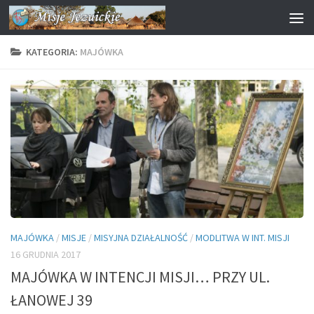
Przejdź do treści
KATEGORIA:
MAJÓWKA
MAJÓWKA
/
MISJE
/
MISYJNA DZIAŁALNOŚĆ
/
MODLITWA W INT. MISJI
16 GRUDNIA 2017
MAJÓWKA W INTENCJI MISJI… PRZY UL.
ŁANOWEJ 39