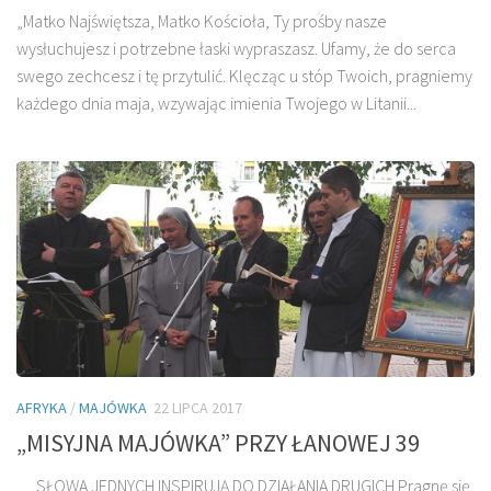
„Matko Najświętsza, Matko Kościoła, Ty prośby nasze
wysłuchujesz i potrzebne łaski wypraszasz. Ufamy, że do serca
swego zechcesz i tę przytulić. Klęcząc u stóp Twoich, pragniemy
każdego dnia maja, wzywając imienia Twojego w Litanii...
AFRYKA
/
MAJÓWKA
22 LIPCA 2017
„MISYJNA MAJÓWKA” PRZY ŁANOWEJ 39
SŁOWA JEDNYCH INSPIRUJĄ DO DZIAŁANIA DRUGICH Pragnę się